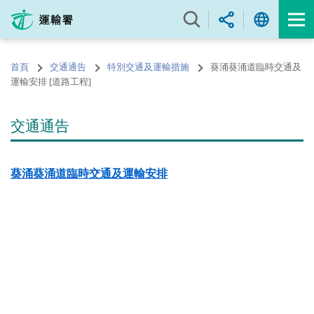
跳
至
內
容
首頁
交通通告
特別交通及運輸措施
葵涌葵涌道臨時交通及
的
運輸安排 [道路工程]
開
始
交通通告
葵涌
葵涌
道
臨時
交通及運輸安排