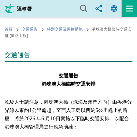
跳
至
內
容
首頁
交通通告
特別交通及運輸措施
港珠澳大橋臨時交通安
的
排 [道路工程]
開
始
交通通告
交通通告
港珠澳大橋臨時交通安排
駕駛人士請注意，港珠澳大橋（珠海及澳門方向）由粵港分
界線以東約1公里處起，至西人工島以西約
5
公里處止的路
段，將於
2026
年
6
月
10
日實施以下臨時交通安排，以配合
港珠澳大橋管理局進行應急演練：