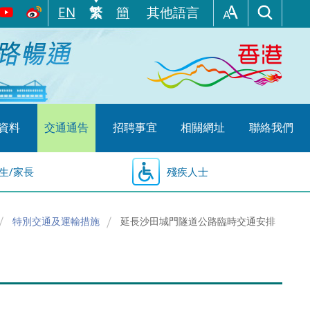
EN
繁
簡
其他語言
資料
交通通告
招聘事宜
相關網址
聯絡我們
生/家長
殘疾人士
特別交通及運輸措施
延長沙田城門隧道公路臨時交通安排