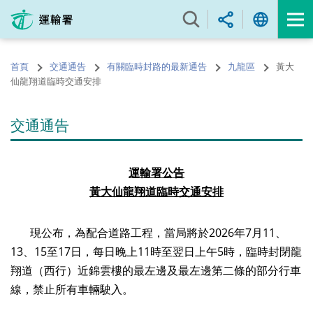
跳
至
內
容
首頁
交通通告
有關臨時封路的最新通告
九龍區
黃大
的
仙龍翔道臨時交通安排
開
始
交通通告
運輸署公告
黃大仙龍翔道臨時交通安排
現公布，為配合道路工程，當局將於2026年7月11、
13、15至17日，每日晚上11時至翌日上午5時，臨時封閉龍
翔道（西行）近錦雲樓的最左邊及最左邊第二條的部分行車
線，禁止所有車輛駛入。