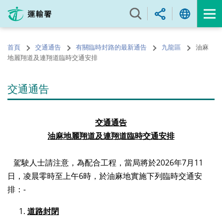
跳
至
內
容
首頁
交通通告
有關臨時封路的最新通告
九龍區
油麻
的
地麗翔道及連翔道臨時交通安排
開
始
交通通告
交通通告
油麻地麗翔道及
連翔道
臨時交通安排
駕駛人士請注意，為配合工程，當局將於2026年7月11
日，凌晨零時至上午6時，於油麻地實施下列臨時交通安
排：-
道路封閉