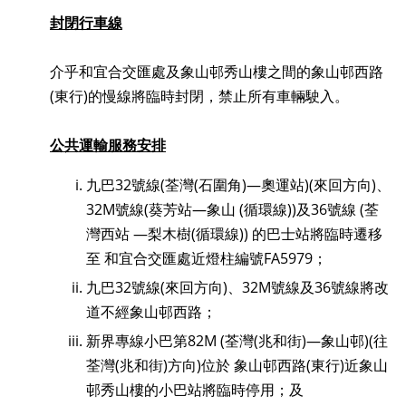
封閉行車線
介乎和宜合交匯處及象山邨秀山樓之間的象山邨西路
(東行)的慢線將臨時封閉，禁止所有車輛駛入。
公共運輸服務安排
九巴32號線(荃灣(石圍角)—奧運站)(來回方向)、
32M號線(葵芳站—象山 (循環線))及36號線 (荃
灣西站 —梨木樹(循環線)) 的巴士站將臨時遷移
至 和宜合交匯處近燈柱編號FA5979；
九巴32號線(來回方向)、32M號線及36號線將改
道不經象山邨西路；
新界專線小巴第82M (荃灣(兆和街)—象山邨)(往
荃灣(兆和街)方向)位於 象山邨西路(東行)近象山
邨秀山樓的小巴站將臨時停用；及