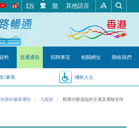
EN
繁
簡
其他語言
資料
交通通告
招聘事宜
相關網址
聯絡我們
生/家長
殘疾人士
時封路的最新通告
九龍區
觀塘功樂道臨時交通及運輸安排