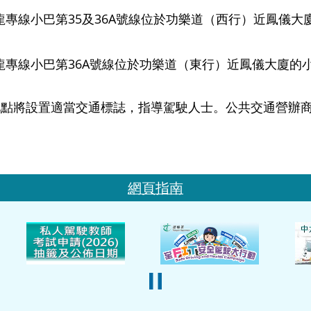
龍專線小巴第35及36A號線位於功樂道（西行）近鳳儀大
龍專線小巴第36A號線位於功樂道（東行）近鳳儀大廈的小
點將設置適當交通標誌，指導駕駛人士。公共交通營辦商
網頁指南