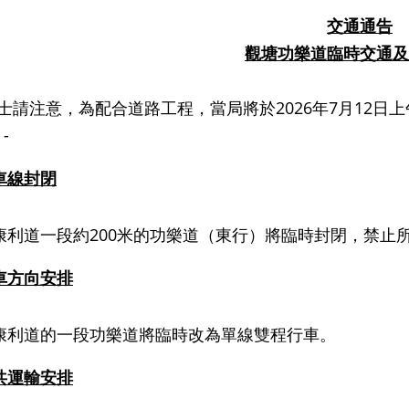
交通通告
觀塘功樂道
臨時交通及
士請注意，為配合道路工程，當局將於
2026
年
7
月
12
日上
︰
-
車線封閉
康利道一段約
200
米的功樂道（東行）將臨時封閉，禁止
車方向安排
康利道的一段功樂道將臨時改為單線雙程行車。
共運輸安排