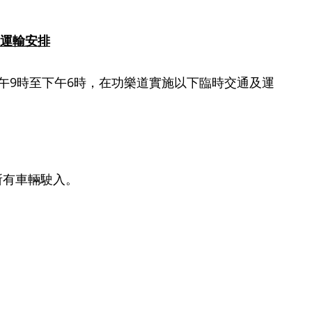
運輸安排
午
9
時至下午
6
時，在功樂道實施以下臨時交通及運
所有車輛駛入。