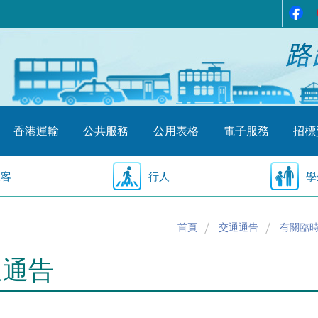
香港運輸
公共服務
公用表格
電子服務
招標
乘客
行人
學
首頁
交通通告
有關臨
通通告