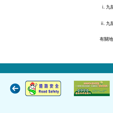
九
九
有關地