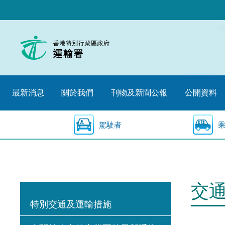
跳
至
內
容
的
開
始
最新消息
關於我們
刊物及新聞公報
公開資料
駕駛者
交
特別交通及運輸措施