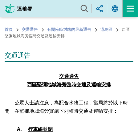
跳
至
內
容
首頁
交通通告
有關臨時封路的最新通告
港島區
西區
的
堅彌地城海旁臨時交通及運輸安排
開
始
交通通告
交通通告
西區
堅彌地城海旁
臨時交通及運輸安排
公眾人士請注意，為配合水務工程，當局將於以下時
間，在堅彌地城海旁實施下列臨時交通及運輸安排：
A.
行車線封閉