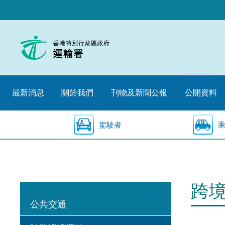
跳
至
內
容
的
開
始
最新消息
關於我們
刊物及新聞公報
公開資料
駕駛者
跨
公共交通