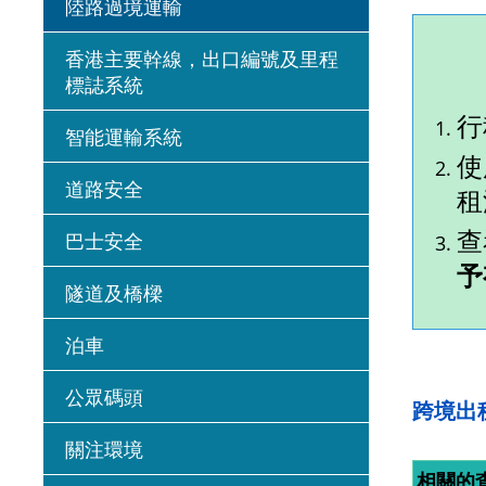
陸路過境運輸
香港主要幹線，出口編號及里程
標誌系統
行
智能運輸系統
使
道路安全
租
查
巴士安全
予
隧道及橋樑
泊車
公眾碼頭
跨境出
關注環境
相關的