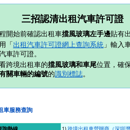
三招認清出租汽車許可證
程開始前確認出租車
擋風玻璃左手邊
貼有
用「
出租汽車許可證網上查詢系統
」輸入
汽車許可證。
看跨境出租車的
擋風玻璃和車尾
位置，確
有關車輛的編號
的
識別標誌
。
租車服務查詢
查詢熱線
1)
跨境出租車營辦商（深圳