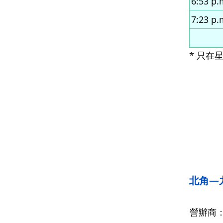
6:53 p.
7:23 p.
* 只在
北角—
營辦商