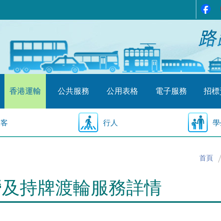
香港運輸
公共服務
公用表格
電子服務
招標
乘客
行人
學
首頁
營及持牌渡輪服務詳情