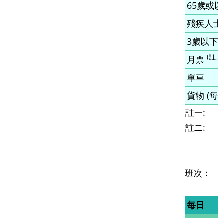
65歲或
殘疾人士
3歲以下
(註
月票
單車
貨物 (
註一:
註二:
班次：
每日