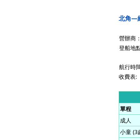
北角—
營辦商
登船地
航行時
收費表:
單程
成人
小童 (