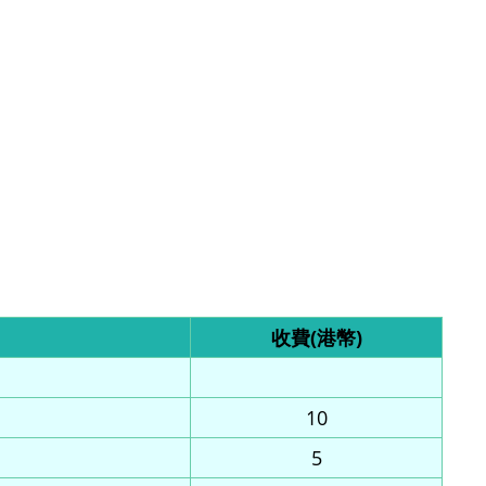
收費(港幣)
10
5