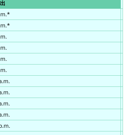
出
.m.*
.m.*
.m.
.m.
.m.
.m.
a.m.
a.m.
a.m.
a.m.
p.m.