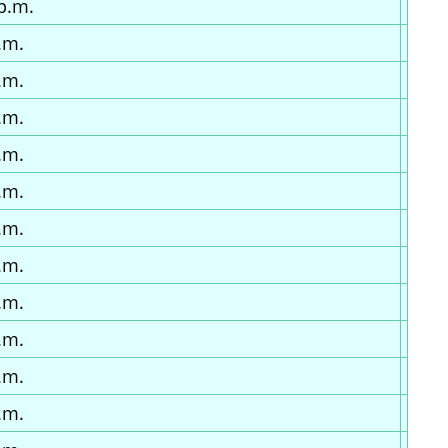
p.m.
.m.
.m.
.m.
.m.
.m.
.m.
.m.
.m.
.m.
.m.
.m.