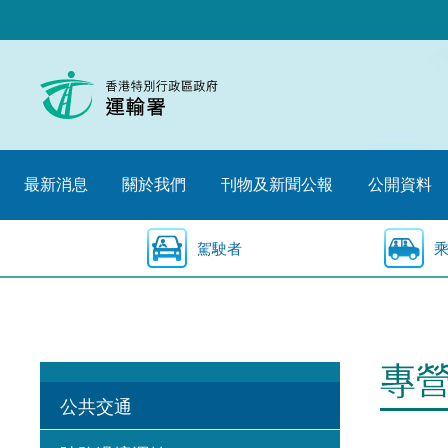
跳
至
內
容
的
開
始
最新消息
關於我們
刊物及新聞公報
公開資料
駕駛者
專
公共交通