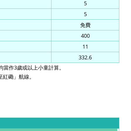
5
5
免費
400
11
332.6
均當作3歲或以上小童計算。
至紅磡」航線。