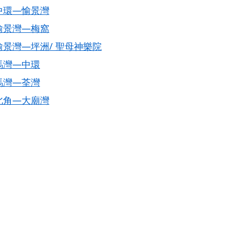
中環—愉景灣
愉景灣—梅窩
愉景灣—坪洲/ 聖母神樂院
馬灣—中環
馬灣—荃灣
北角—大廟灣