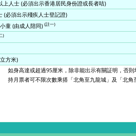
以上人士 (必須出示香港居民身份證或長者咭)
 (必須出示殘疾人士登記證)
(註一)
小童 (由成人陪同)
二)
每立方米)
如身高達或超過95厘米，除非能出示有關証明，否則
持月票者可不限次數乘搭「北角至九龍城」及「北角