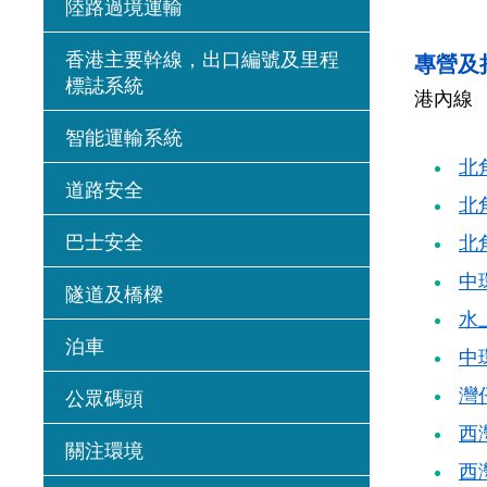
陸路過境運輸
香港主要幹線，出口編號及里程
專營及
標誌系統
港內線
智能運輸系統
北
道路安全
北
巴士安全
北
中
隧道及橋樑
水
泊車
中
灣
公眾碼頭
西
關注環境
西