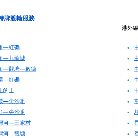
持牌渡輪服務
港外
角—紅磡
角—九龍城
角—觀塘—啟德
環—紅磡
上的士
環—尖沙咀
仔—尖沙咀
灣河—三家村
灣河—觀塘