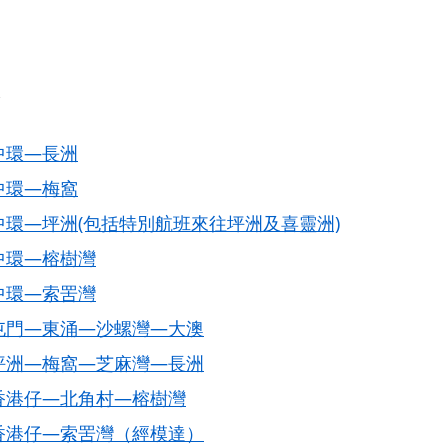
線
中環—長洲
中環—梅窩
中環—坪洲(包括特別航班來往坪洲及喜靈洲)
中環—榕樹灣
中環—索罟灣
屯門—東涌—沙螺灣—大澳
坪洲—梅窩—芝麻灣—長洲
香港仔—北角村—榕樹灣
香港仔—索罟灣（經模達）