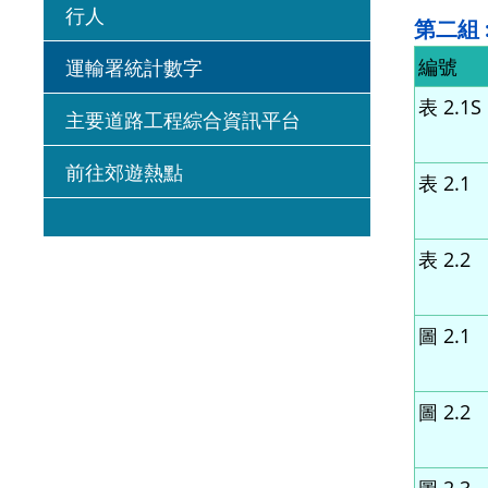
行人
第二組 
編號
運輸署統計數字
表 2.1S
主要道路工程綜合資訊平台
前往郊遊熱點
表 2.1
表 2.2
圖 2.1
圖 2.2