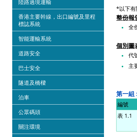
陸路過境運輸
*以下
香港主要幹線，出口編號及里程
整份報
標誌系統
全
智能運輸系統
個別圖
道路安全
代
主
巴士安全
隧道及橋樑
第一組
泊車
編號
公眾碼頭
表 1.1
關注環境