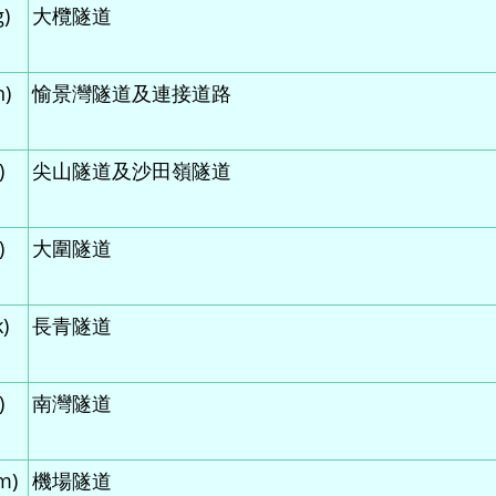
g)
大欖隧道
h)
愉景灣隧道及連接道路
)
尖山隧道及沙田嶺隧道
)
大圍隧道
)
長青隧道
)
南灣隧道
m)
機場隧道