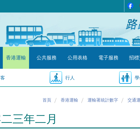
香港運輸
公共服務
公用表格
電子服務
招標
乘客
行人
學
首頁
香港運輸
運輸署統計數字
交通
零二三年二月