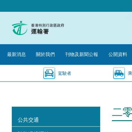
跳
至
內
容
的
開
始
最新消息
關於我們
刊物及新聞公報
公開資料
駕駛者
二
公共交通