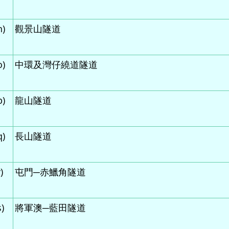
n)
觀景山隧道
o)
中環及灣仔繞道隧道
p)
龍山隧道
q)
長山隧道
)
屯門─赤鱲角隧道
)
將軍澳─藍田隧道