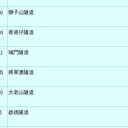
a)
獅子山隧道
b)
香港仔隧道
)
城門隧道
d)
將軍澳隧道
e)
大老山隧道
)
啟德隧道