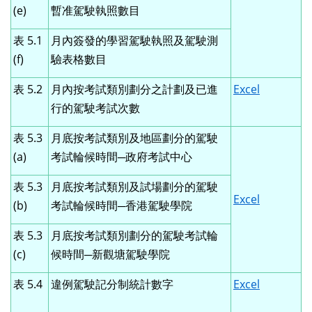
(e)
暫准駕駛執照數目
表 5.1
月內簽發的學習駕駛執照及駕駛測
(f)
驗表格數目
表 5.2
月內按考試類別劃分之計劃及已進
Excel
行的駕駛考試次數
表 5.3
月底按考試類別及地區劃分的駕駛
(a)
考試輪候時間─政府考試中心
表 5.3
月底按考試類別及試場劃分的駕駛
Excel
(b)
考試輪候時間─香港駕駛學院
表 5.3
月底按考試類別劃分的駕駛考試輪
(c)
候時間─新觀塘駕駛學院
表 5.4
違例駕駛記分制統計數字
Excel