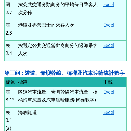
圖
按公共交通分類劃分的平均每日乘客人
Excel
2.7
次分佈
表
港鐵及專營巴士的乘客人次
Excel
2.3
表
按選定公共交通營辦商劃分的過海乘客
Excel
2.4
人次
第三組 : 隧道、青嶼幹線、橋樑及汽車渡輪統計數字
編號
標題
下載
表
隧道汽車流量、青嶼幹線汽車流量、橋
Excel
3.1S
樑汽車流量及汽車渡輪服務(簡要數字)
表
海底隧道
Excel
3.1
(a)