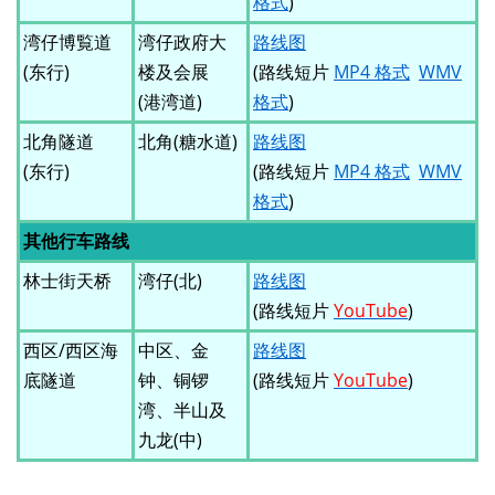
格式
)
湾仔博覧道
湾仔政府大
路线图
(东行)
楼及会展
(路线短片
MP4 格式
WMV
(港湾道)
格式
)
北角隧道
北角(糖水道)
路线图
(东行)
(路线短片
MP4 格式
WMV
格式
)
其他行车路线
林士街天桥
湾仔(北)
路线图
(路线短片
YouTube
)
西区/西区海
中区、金
路线图
底隧道
钟、铜锣
(路线短片
YouTube
)
湾、半山及
九龙(中)