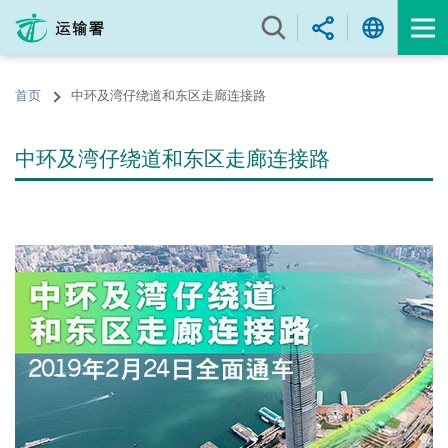
跳
至
内
容
首页
中环及湾仔绕道和东区走廊连接路
的
开
始
中环及湾仔绕道和东区走廊连接路