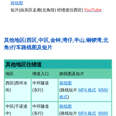
路线图
短片(由东区走廊(北角段) 经绕道往西区)
YouTube
其他地区(西区,中区,金钟,湾仔,半山,铜锣湾,北
角)行车路线图及短片
其他地区往绕道
地区
绕道入口
路线图及短片
西区(西环水
中环隧道
路线图
街)
(东行)
(路线短片
MP4 格式
WMV
格式
)
中区(干诺道
中环隧道
路线图
中)
(东行)
(路线短片
MP4 格式
WMV