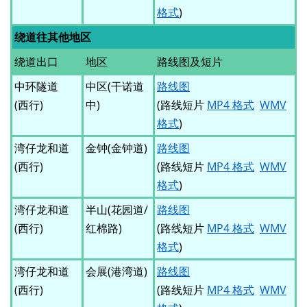
格式
)
绕道往其他地区
绕道出口
地区
路线图及短片
中环隧道
中区(干诺道
路线图
(西行)
中)
(路线短片
MP4 格式
WMV
格式
)
湾仔龙和道
金钟(金钟道)
路线图
(西行)
(路线短片
MP4 格式
WMV
格式
)
湾仔龙和道
半山(花园道/
路线图
(西行)
红棉路)
(路线短片
MP4 格式
WMV
格式
)
湾仔龙和道
会展(港湾道)
路线图
(西行)
(路线短片
MP4 格式
WMV