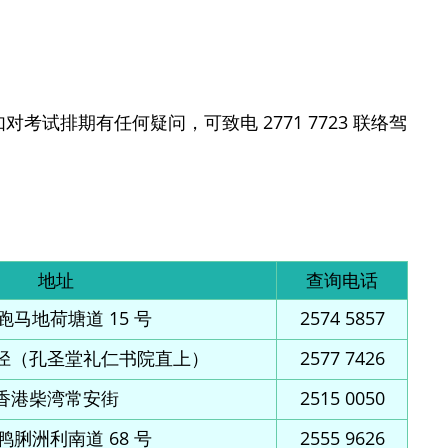
试排期有任何疑问，可致电 2771 7723 联络驾
地址
查询电话
跑马地荷塘道 15 号
2574 5857
径（孔圣堂礼仁书院直上）
2577 7426
香港柴湾常安街
2515 0050
鸭脷洲利南道 68 号
2555 9626