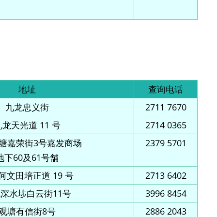
地址
查询电话
九龙忠义街
2711 7670
九龙天光道 11 号
2714 0365
塘嘉荣街3号嘉发商场
2379 5701
地下60及61号舗
何文田培正道 19 号
2713 6402
深水埗白云街11号
3996 8454
观塘有信街8号
2886 2043