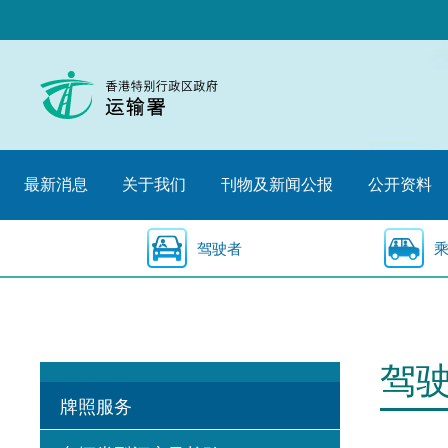
跳
至
内
容
的
开
始
最新消息
关于我们
刊物及新闻公报
公开资料
驾驶者
驾
牌照服务