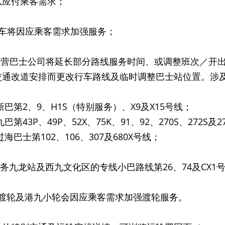
以应付乘客需求；
电车将因应乘客需求加强服务；
i）专营巴士公司将延长部分路线服务时间、或调整班次／
交通改道安排而更改行车路线及临时调整巴士站位置。涉
第2、9、H1S（特别服务）、X9及X15号线；
第43P、49P、52X、75K、91、92、270S、272S及2
巴士第102、106、307及680X号线；
服务九龙站及西九文化区的专线小巴路线第26、74及CX
新渡轮及港九小轮会因应乘客需求加强渡轮服务。