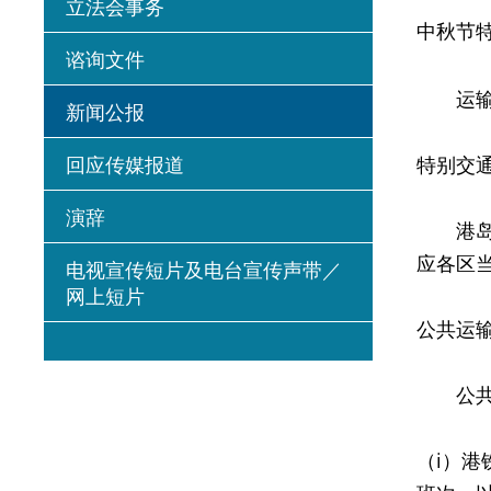
立法会事务
中秋节
谘询文件
运输署
新闻公报
回应传媒报道
特别交
演辞
港岛区
应各区
电视宣传短片及电台宣传声带／
网上短片
公共运
公共交
（i）