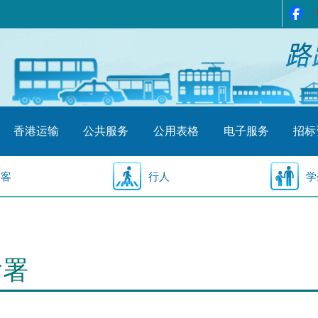
香港运输
公共服务
公用表格
电子服务
招标
乘客
行人
学
输署