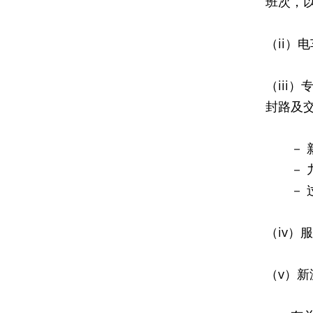
班次，
（ii）
（ii
封路及
－ 新巴
​－ 九巴
－ 过海
（iv）
（v）