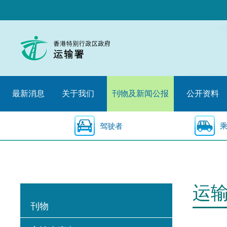
跳
至
内
容
的
开
始
最新消息
关于我们
刊物及新闻公报
公开资料
驾驶者
运
刊物