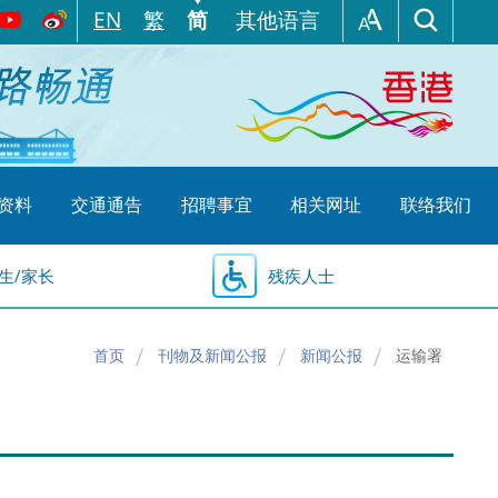
EN
繁
简
其他语言
资料
交通通告
招聘事宜
相关网址
联络我们
生/家长
残疾人士
首页
刊物及新闻公报
新闻公报
运输署