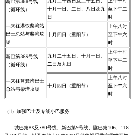
九月二十四日及二十五日、
上午十时
新巴第388号线
十月一日、二日、八日及九
至下午二
（循环线）
日
时
—来往港铁柴湾站
上午八时
巴士总站与柴湾坟
十月四日（重阳节）
至下午六
场
时
上午十时
九月二十五日、十月一日、
新巴第389号线
至下午二
二日及九日
（循环线）
时
上午八时
—来往筲箕湾巴士
十月四日（重阳节）
至下午六
总站与柴湾坟场
时
（ii）加强巴士及专线小巴服务
城巴第8X及780号线、新巴第9号线、隧巴第106、118