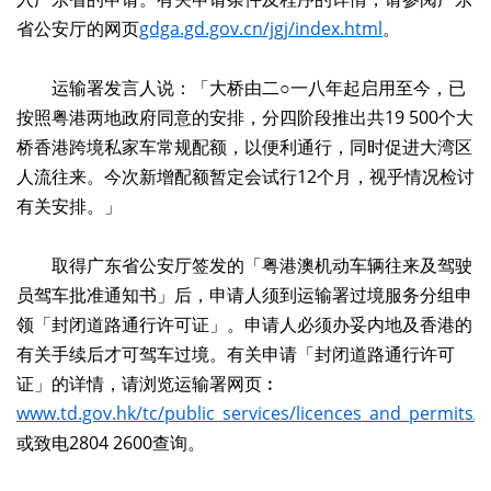
省公安厅的网页
gdga.gd.gov.cn/jgj/index.html
。
运输署发言人说：「大桥由二○一八年起启用至今，已
按照粤港两地政府同意的安排，分四阶段推出共19 500个大
桥香港跨境私家车常规配额，以便利通行，同时促进大湾区
人流往来。今次新增配额暂定会试行12个月，视乎情况检讨
有关安排。」
取得广东省公安厅签发的「粤港澳机动车辆往来及驾驶
员驾车批准通知书」后，申请人须到运输署过境服务分组申
领「封闭道路通行许可证」。申请人必须办妥内地及香港的
有关手续后才可驾车过境。有关申请「封闭道路通行许可
证」的详情，请浏览运输署网页︰
www.td.gov.hk/tc/public_services/licences_and_permits
或致电2804 2600查询。