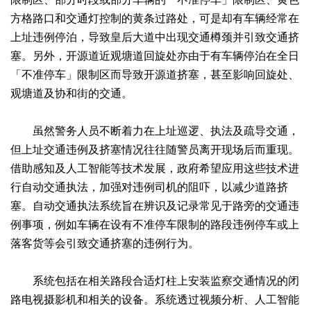
方格路口和交通灯控制的黄条过路处，可是却有车辆经常在
上址违例停泊，导致皇后大道中出现交通樽颈并引致交通挤
塞。另外，开源道近观塘道回旋处亦由于有车辆停泊在全日
「不准停车」限制区而导致开源道挤塞，甚至影响回旋处、
观塘道及协和街的交通。
虽然警务人员不断着力在上址巡逻、执法及疏导交通，
但上址交通违例及挤塞情况往往随警员离开现场后而重现。
借助感知及人工智能等技术发展，政府希望应用这些技术进
行自动交通执法，加强对违例司机的阻吓，以减少道路挤
塞。自动交通执法系统旨在辨识及记录常见于路旁的交通违
例事项，例如车辆在设有不准停车限制的路段违例停车或上
落客货等会引致交通挤塞的违例行为。
系统包括在相关路段合适灯柱上安装监察交通情况的闭
路电视摄影机和相关的设备。系统透过视频分析、人工智能