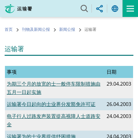
跳
至
内
容
首页
刊物及新闻公报
新闻公报
运输署
的
开
始
运输署
事项
日期
为期三个月的放宽的士一般停车限制措施由
29.04.2003
五月一日起实施
运输署今日起向的士业界分发豁免许可证
26.04.2003
电子行人过路发声装置提高视障人士道路安
24.04.2003
全
运输署为的士业界提供纾困措施
24.04.2003