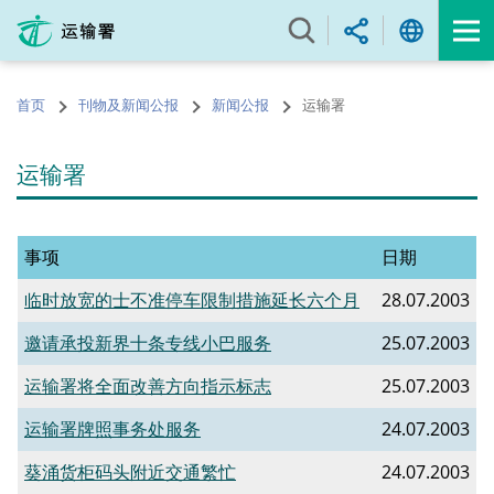
跳
至
内
容
首页
刊物及新闻公报
新闻公报
运输署
的
开
始
运输署
事项
日期
临时放宽的士不准停车限制措施延长六个月
28.07.2003
邀请承投新界十条专线小巴服务
25.07.2003
运输署将全面改善方向指示标志
25.07.2003
运输署牌照事务处服务
24.07.2003
葵涌货柜码头附近交通繁忙
24.07.2003