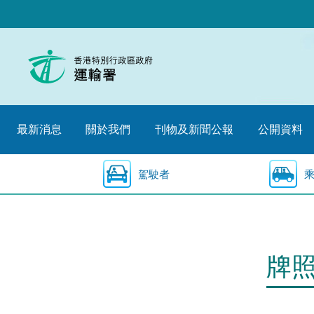
跳
至
內
容
的
開
始
最新消息
關於我們
刊物及新聞公報
公開資料
駕駛者
牌