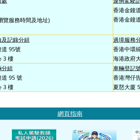
務處
違例駕駛
香港金鐘道 
香港金鐘
瀏覽服務時間及地址)
驗及記錄分組
過境服務
道 95號
香港中環統
 3 樓
海港政府大樓
輛分組
車輛登記
道 95 號
香港灣仔告
 3 樓
夏慤大廈 5 
網頁指南