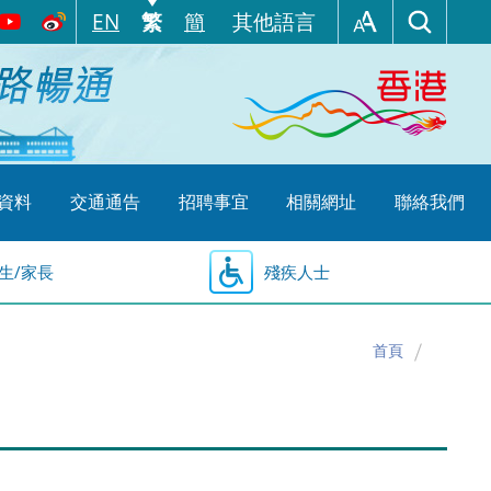
EN
繁
簡
其他語言
資料
交通通告
招聘事宜
相關網址
聯絡我們
生/家長
殘疾人士
首頁