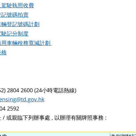
及駕駛執照收費
登記號碼拍賣
車輛登記號碼計劃
駕駛記分制度
商用車輛稅務寬減計劃
表格
52) 2804 2600 (24小時電話熱線)
censing@td.gov.hk
04 2592
 / 或親臨下列辦事處 , 以辦理有關牌照事務 :