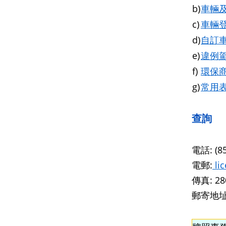
b)
車輛
c)
車輛
d)
自訂
e)
違例
f)
環保
g)
常用
查詢
電話: (8
電郵:
li
傳真: 28
郵寄地址