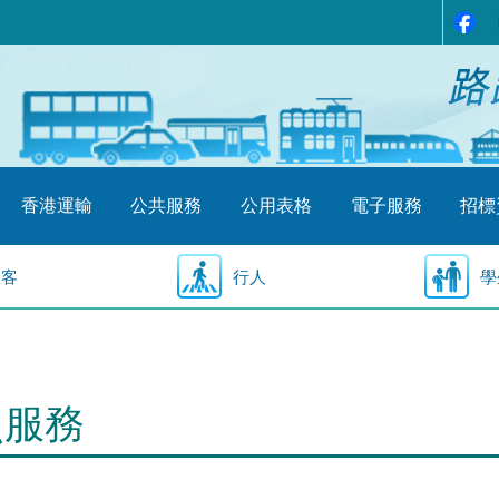
香港運輸
公共服務
公用表格
電子服務
招標
乘客
行人
學
照服務