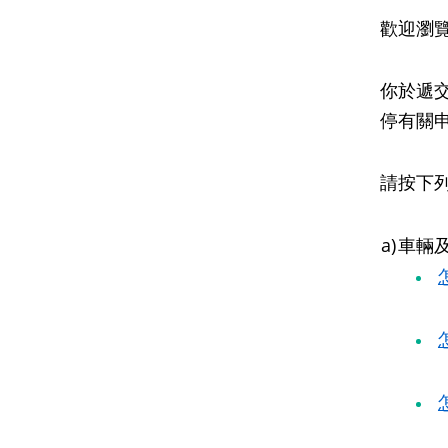
歡迎瀏
你於遞
停有關
請按下列
a)
車輛