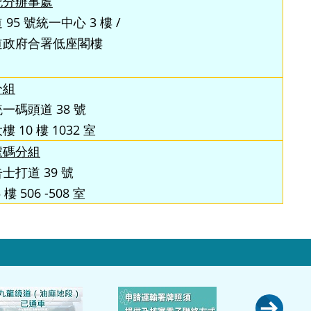
記分辦事處
95 號統一中心 3 樓 /
道政府合署低座閣樓
分組
一碼頭道 38 號
 10 樓 1032 室
號碼分組
士打道 39 號
樓 506 -508 室