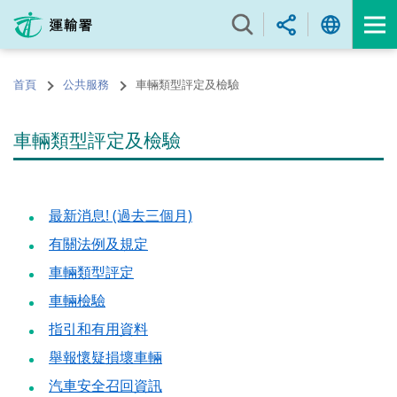
跳
至
內
容
首頁
公共服務
車輛類型評定及檢驗
的
開
始
車輛類型評定及檢驗
最新消息! (過去三個月)
有關法例及規定
車輛類型評定
車輛檢驗
指引和有用資料
舉報懷疑損壞車輛
汽車安全召回資訊