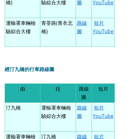
橋)
驗綜合大樓
圖
YouTube
運輸署車輛檢
青荃路(青衣北
路線
短片
驗綜合大樓
橋)
圖
YouTube
經汀九橋的行車路線圖
由
往
路線
短片
圖
汀九橋
運輸署車輛檢
路線
短片
驗綜合大樓
圖
YouTube
運輸署車輛檢
汀九橋
路線
短片