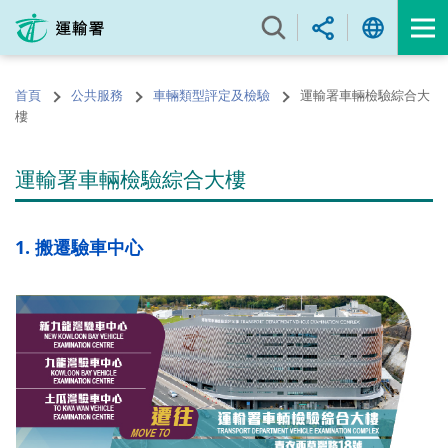
跳
至
內
容
首頁
公共服務
車輛類型評定及檢驗
運輸署車輛檢驗綜合大
的
樓
開
始
運輸署車輛檢驗綜合大樓
1. 搬遷驗車中心