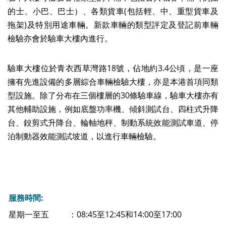
的士、小巴、巴士）、各類貨車(包括輕、中、重型貨車及
拖架)及特別用途車輛。新款車輛的類型評定及登記前車輛
檢驗亦會於驗車大樓內進行。
驗車大樓位於青衣西草灣路18號，佔地約3.4公頃，是一座
擁有先進設備的多層綜合車輛檢驗大樓，亦是本港首項同類
型設施。除了分布在三個樓層的30條驗車線，驗車大樓亦有
其他輔助設施，例如底盤功率機、傾斜測試台、四柱式升降
台、鉸剪式升降台、輪軸地秤、制動系統效能測試車道、停
泊制動器效能測試坡道，以進行車輛檢驗。
服務時間:
星期一至五
：08:45至12:45和14:00至17:00