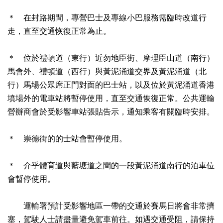
＊ 在封路期間，專營巴士及專線小巴服務需臨時改道行
走，直至交通恢復正常為止。
＊ 位於禮頓道（東行）近勿地臣街、摩理臣山道（南行）
馬會外、禮頓道（西行）與黃泥涌道交界及黃泥涌道（北
行）馬場公眾席正門對面的巴士站，以及位於黃泥涌道香港
墳場外的電車站將暫停使用，直至交通恢復正常。公共運輸
營辦商會於受影響車站張貼告示，通知乘客有關臨時安排。
＊ 崇德街的的士站會暫停使用。
＊ 介乎體育道與藍塘道之間的一段黃泥涌道南行的泊車位
會暫停使用。
運輸署預計受影響地區一帶的交通於賽馬日將會非常擠
塞，駕駛人士請盡量避免駕車前往。如遇交通受阻，請保持