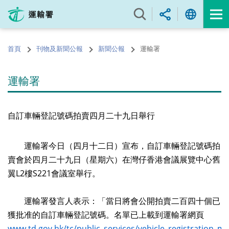
跳
至
內
容
首頁
刊物及新聞公報
新聞公報
運輸署
的
開
始
運輸署
自訂車輛登記號碼拍賣四月二十九日舉行
運輸署今日（四月十二日）宣布，自訂車輛登記號碼拍
賣會於四月二十九日（星期六）在灣仔香港會議展覽中心舊
翼L2樓S221會議室舉行。
運輸署發言人表示：「當日將會公開拍賣二百四十個已
獲批准的自訂車輛登記號碼。名單已上載到運輸署網頁
www.td.gov.hk/tc/public_services/vehicle_registration_m