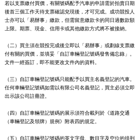
若以支票繳付買價，有關號碼配予汽車的申請需於拍賣日期
後首三個工作天待支票確認兌現後，才可完成。成功競投人
士亦可以「易辦事」繳款，但需留意繳款卡的同日過數款額
上限。期票、現金、信用卡或其他繳款方式將不被接納。
（二）買主須在競投完成後立即以「易辦事」或劃線支票繳
付有關的買價，並填妥「自訂車輛登記號碼發售備忘錄」。
文件一經簽訂，即不能更改文件內的資料。
（三）自訂車輛登記號碼只能配予以買主名義登記的汽車。
任何車輛登記號碼如需以有限公司名義登記，買主必須立即
出示該公司註冊證。
（四）自訂車輛登記號碼的展示須符合載列於《道路交通
（車輛登記及領牌）規例》附表四的規定。
（五）自訂車輛登記號碼的英文字母、數目字及空位的排列