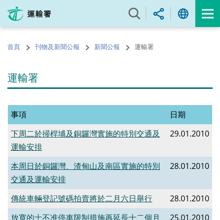
跳
至
內
容
首頁
刊物及新聞公報
新聞公報
運輸署
的
開
始
運輸署
事項
日期
下周二於掃桿埔及銅鑼灣實施的特別交通及
29.01.2010
運輸安排
本周日於銅鑼灣、渣甸山及南區實施的特別
28.01.2010
交通及運輸安排
傳統車輛登記號碼拍賣將於二月六日舉行
28.01.2010
放寬的士不准停車限制措施再延長十二個月
25.01.2010