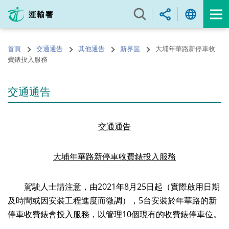
跳
至
內
容
首頁
交通通告
其他通告
新界區
大埔年華路新停車收
的
費錶投入服務
開
始
交通通告
交通通告
大埔年華路
新停車收費錶投入服務
駕駛人士請注意，由2021年8月25日起（實際啟用日期
及時間或因安裝工程進度而微調），5台安裝於年華路的新
停車收費錶會投入服務，以管理10個現有的收費錶停車位。