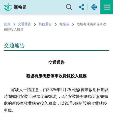
跳
至
內
容
首頁
交通通告
其他通告
九龍區
觀塘有康街新停車收
的
費錶投入服務
開
始
交通通告
交通通告
觀塘有康街新停車收費錶投入服務
駕駛人士請注意，由2025年2月25日起(實際啟用日期及
時間或因安裝工程進度而微調)，2台安裝於有康街近其盡頭
處的新停車收費錶會投入服務，以管理3個新設的收費錶停
車位。