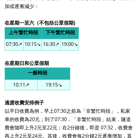
加或逐漸減少：
在星期一至六（不包括公眾假期)
上午繁忙時段
下午繁忙時段
07:30
↗️
10:15
↘️
16:30
↗️
19:00
↘️
在星期日和公眾假期
一般時段
10:11
↗️
19:15
↘️
過渡收費安排例子
以平日收費為例，早上
07:30
之前為「非繁忙時段」，私家
車的收費為
20
元；到了
07:30
，「非繁忙時段」結束，隧道
費會隨即上升
2
元至
22
元；在
2
分鐘後，即是
07:32
，收費會
再上升
2
元至
24
元。其後，收費會每
2
分鐘
2
元逐漸增加，直