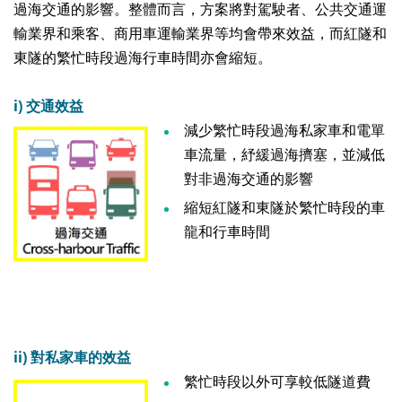
過海交通的影響。整體而言，方案將對駕駛者、公共交通運
輸業界和乘客、商用車運輸業界等均會帶來效益，而紅隧和
東隧的繁忙時段過海行車時間亦會縮短。
i) 交通效益
減少繁忙時段過海私家車和電單
車流量，紓緩過海擠塞，並減低
對非過海交通的影響
縮短紅隧和東隧於繁忙時段的車
龍和行車時間
ii)
對私家車的效益
繁忙時段以外可享較低隧道費