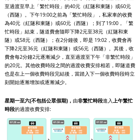
至過渡至早上「繁忙時段」的
40
元（紅隧和東隧）或
60
元
（西隧）。下午
19:00
之前為「繁忙時段」，私家車的收費
為
40
元（紅隧和東隧）或
60
元（西隧）；到了
19:00
，「繁
忙時段」結束，隧道費會隨即下降
2
元至
38
元（紅隧和東
隧）或
58
元（西隧）；在
2
分鐘後，即是
19:02
，收費會再
下降
2
元至
36
元（紅隧和東隧）或
56
元（西隧）。其後，收
費會每
2
分鐘
2
元逐漸減少，直至過渡至下午「非繁忙時段」
的
20
元。其他收費時段之間的過渡收費安排相若，即隧道費
也是在上一個收費時段完結後，當踏入下一個收費時段時立
刻開始逐漸增加或逐漸減少。
星期一至六(不包括公眾假期)，
由
非繁忙時段
進入
上午
繁忙
時段
的過渡收費安排: