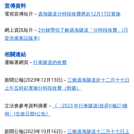
宣傳資料
電視宣傳
短片
–
過海隧道分時段收費將於12月17日實施
網上資訊短片 –
2分鐘帶你了解過海隧道「分時段收費」(只
提供廣東話版本)
相關連結
運輸署網頁
–
行車隧道的收費
新聞公報
(2023
年
12
月
13
日
) –
三條過海隧道於十二月十七日
上午五時起實施分時段收費（附圖）
立法會參考資料摘要
–
《〈2023 年行車隧道(政府)(修訂)條
例〉(生效日期)公告》
新聞公報
(2023
年
10
月
16
日
)
–
三條過海隧道十二月十七日上