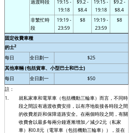
過渡時段
19:15 -
$9.2 -
19:15 -
$9.2 -
19:18
$8.4
19:18
$8.4
非
繁忙時
19:19 -
$8
19:19 -
$8
段
23:59
23:59
固定收費車種
2
的士
每日
全日劃一
$25
其他車輛 (包括貨車、小型巴士和巴士)
每日
全日劃一
$50
註：
1.
就私家車和電單車（包括機動三輪車）而言，不同時
段之間設有過渡收費安排，以有序地銜接各時段之間
的收費差距和保障道路安全。在兩個時段之間，有關
收費會以最多每兩分鐘逐漸增加／減少
2
元（私家
車）和
0.8
元（電單車（包括機動三輪車）），並在