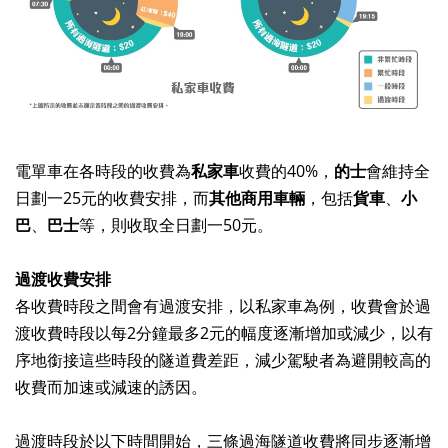
電單車在各時段的收費為
私家車
收費的
40%
，
的士
會維持全
日劃一
25
元的收費安排，而
其他商用車輛
，包括
貨車
、
小
巴
、
巴士
等，則收取全日劃一
50
元。
過渡收費安排
各收費時段之間會有過渡安排，以私家車為例，收費會於過
渡收費時段以每
2
分鐘最多
2
元的幅度逐漸增加或減少，以有
序地銜接這些時段的隧道費差距，減少駕駛者為避開較高的
收費而加速或減速的誘因。
過渡時段於以下時間開始，三條過海隧道收費將同步逐漸增