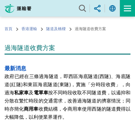
跳
至
內
容
首頁
香港運輸
隧道及橋樑
過海隧道收費方案
的
開
始
過海隧道收費方案
最新消息
政府已經在三條過海隧道，即西區海底隧道
(
西隧
)
、海底隧
道
(
紅隧
)
和東區海底隧道
(
東隧
)
，實施「分時段收費」，向
過海
私家車
及
電單車
按不同時段收取不同隧道費，以遏抑和
分散在繁忙時段的交通需求，改善過海隧道的擠塞情況；同
時亦簡化
商用車
收費結構，令商用車使用西隧的隧道費得以
大幅降低，以利便業界運作。