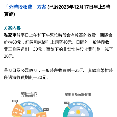
「分時段收費」方案
(已於
2023年12月17日早上5時
實施)
方案內容
私家車
於平日上午和下午繁忙時段會有較高的收費，西隧會
維持
60
元，紅隧和東隧則上調至
40
元。日間的一般時段收
費三條隧道劃一
30
元，而餘下的非繁忙時段收費則劃一減至
20
元。
星期日及公眾假期，一般時段收費劃一
25
元，其餘非繁忙時
段過海收費則劃一
20
元。