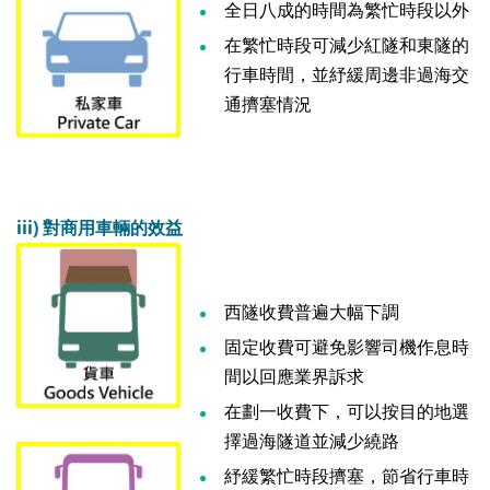
全日八成的時間為繁忙時段以外
在繁忙時段可減少紅隧和東隧的
行車時間，並紓緩周邊非過海交
通擠塞情況
iii)
對商用車輛的效益
西隧收費普遍大幅下調
固定收費可避免影響司機作息時
間以回應業界訴求
在劃一收費下，可以按目的地選
擇過海隧道並減少繞路
紓緩繁忙時段擠塞，節省行車時