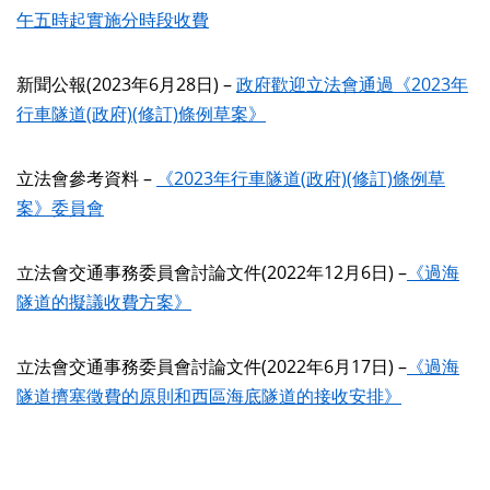
午五時起實施分時段收費
新聞公報
(2023
年
6
月
28
日
)
–
政府歡迎立法會通過《2023年
行車隧道(政府)(修訂)條例草案》
立法會參考資料 –
《2023年行車隧道(政府)(修訂)條例草
案》委員會
立法會交通事務委員會討論文件
(2022
年
12
月
6
日
)
–
《過海
隧道的擬議收費方案》
立法會交通事務委員會討論文件
(2022
年
6
月
17
日
)
–
《過海
隧道擠塞徵費的原則和西區海底隧道的接收安排》