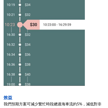
效益
我們預期方案可減少繁忙時段總過海車流約
5%
，減低對非