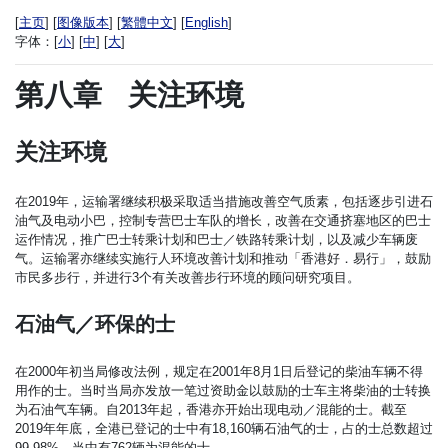
[
主页
] [
图像版本
] [
繁體中文
] [
English
]
字体：
[
小
] [
中
] [
大
]
第八章
关注环境
关注环境
在2019年，运输署继续积极采取适当措施改善空气质素，包括逐步引进石
油气及电动小巴，控制专营巴士车队的增长，改善在交通挤塞地区的巴士
运作情况，推广巴士转乘计划和巴士／铁路转乘计划，以及减少车辆废
气。运输署亦继续实施行人环境改善计划和推动「香港好．易行」，鼓励
市民多步行，并进行3个有关改善步行环境的顾问研究项目。
石油气／环保的士
在2000年初当局修改法例，规定在2001年8月1日后登记的柴油车辆不得
用作的士。当时当局亦发放一笔过资助金以鼓励的士车主将柴油的士转换
为石油气车辆。自2013年起，香港亦开始出现电动／混能的士。截至
2019年年底，全港已登记的士中有18,160辆石油气的士，占的士总数超过
99.98%，当中有762辆为混能的士。