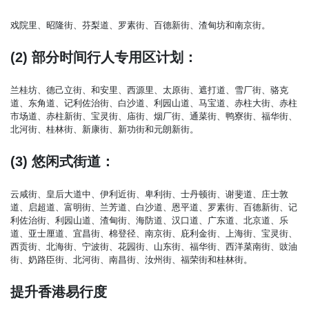
戏院里、昭隆街、芬梨道、罗素街、百德新街、渣甸坊和南京街。
(2) 部分时间行人专用区计划：
兰桂坊、德己立街、和安里、西源里、太原街、遮打道、雪厂街、骆克
道、东角道、记利佐治街、白沙道、利园山道、马宝道、赤柱大街、赤柱
市场道、赤柱新街、宝灵街、庙街、烟厂街、通菜街、鸭寮街、福华街、
北河街、桂林街、新康街、新功街和元朗新街。
(3) 悠闲式街道：
云咸街、皇后大道中、伊利近街、卑利街、士丹顿街、谢斐道、庄士敦
道、启超道、富明街、兰芳道、白沙道、恩平道、罗素街、百德新街、记
利佐治街、利园山道、渣甸街、海防道、汉口道、广东道、北京道、乐
道、亚士厘道、宜昌街、棉登径、南京街、庇利金街、上海街、宝灵街、
西贡街、北海街、宁波街、花园街、山东街、福华街、西洋菜南街、豉油
街、奶路臣街、北河街、南昌街、汝州街、福荣街和桂林街。
提升香港易行度