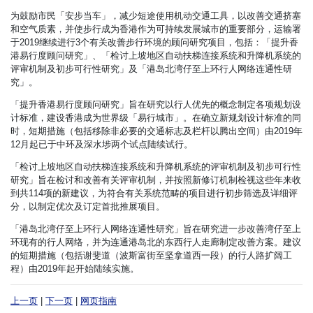
为鼓励市民「安步当车」，减少短途使用机动交通工具，以改善交通挤塞
和空气质素，并使步行成为香港作为可持续发展城市的重要部分，运输署
于2019继续进行3个有关改善步行环境的顾问研究项目，包括：「提升香
港易行度顾问研究」、「检讨上坡地区自动扶梯连接系统和升降机系统的
评审机制及初步可行性研究」及「港岛北湾仔至上环行人网络连通性研
究」。
「提升香港易行度顾问研究」旨在研究以行人优先的概念制定各项规划设
计标准，建设香港成为世界级「易行城市」。在确立新规划设计标准的同
时，短期措施（包括移除非必要的交通标志及栏杆以腾出空间）由2019年
12月起已于中环及深水埗两个试点陆续试行。
「检讨上坡地区自动扶梯连接系统和升降机系统的评审机制及初步可行性
研究」旨在检讨和改善有关评审机制，并按照新修订机制检视这些年来收
到共114项的新建议，为符合有关系统范畴的项目进行初步筛选及详细评
分，以制定优次及订定首批推展项目。
「港岛北湾仔至上环行人网络连通性研究」旨在研究进一步改善湾仔至上
环现有的行人网络，并为连通港岛北的东西行人走廊制定改善方案。建议
的短期措施（包括谢斐道（波斯富街至坚拿道西一段）的行人路扩阔工
程）由2019年起开始陆续实施。
上一页
|
下一页
|
网页指南