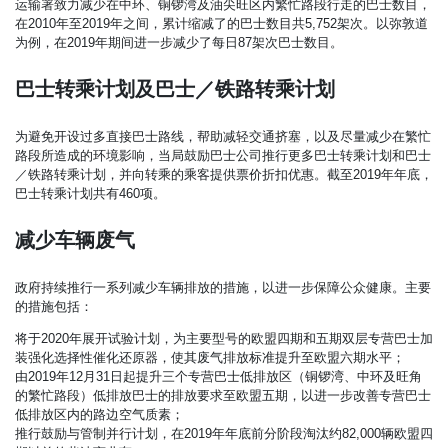
运输署致力减少在中环、铜锣湾及油尖旺区内繁忙路段行走的巴士数目，
在2010年至2019年之间，累计缩减了的巴士数目共5,752架次。以弥敦道
为例，在2019年期间进一步减少了每日87架次巴士数目。
巴士转乘计划及巴士／铁路转乘计划
为避免开设过多直接巴士路线，帮助减轻交通挤塞，以及尽量减少在繁忙
路段所造成的环境影响，当局鼓励巴士公司推行更多巴士转乘计划和巴士
／铁路转乘计划，并向转乘的乘客提供票价折扣优惠。截至2019年年底，
巴士转乘计划共有460项。
减少车辆废气
政府持续推行一系列减少车辆排放的措施，以进一步保障公众健康。主要
的措施包括：
将于2020年展开试验计划，为主要型号的欧盟四期和五期双层专营巴士加
装强化选择性催化还原器，使其废气排放标准提升至欧盟六期水平；
由2019年12月31日起提升三个专营巴士低排放区（铜锣湾、中环及旺角
的繁忙路段）低排放巴士的排放要求至欧盟五期，以进一步改善专营巴士
低排放区内的路边空气质素；
推行鼓励与管制并行计划，在2019年年底前分阶段淘汰约82,000辆欧盟四