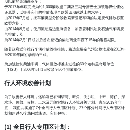
期以前的柴油商业车；
于2017年年底完成为约1,000辆欧盟二期及三期专营巴士加装选择性催化
还原器，以提升它们的排放表现至欧盟四期或以上的水平；
由2017年7月起，按车辆类型分阶段收紧新登记车辆的法定废气排放标至
欧盟六期；
由2014年9月起，使用流动路边遥测设备，加强管制汽油及石油气车辆废
气排放；及
为2014年2月1日或以后首次登记的柴油商业车设下15年的退役期限。
随着政府近年推行车辆排放管控措施，路边主要空气污染物浓度在2013年
至2019年间的减幅约三成。
为加强控制柴油车辆，气体排放标准由过往的60个哈特里奇烟单位
（HSU）于2008年5月1日收紧至50个排放单位。
行人环境改善计划
为了改善行人环境，运输署已在铜锣湾、旺角、尖沙咀、中环、湾仔、深
水埗、佐敦、赤柱、上水​​及元朗实施行人环境改善计划。直至2019年年
底， 我们共实施了7个全日行人专用区计划、27个部分时间行人专用区计
划和超过40个悠闲式街道。它们包括：
(1) 全日行人专用区计划：