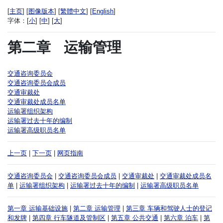
[
主页
] [
图像版本
] [
繁體中文
] [
English
]
字体：
[
小
] [
中
] [
大
]
第二章
运输管理
交通咨询委员会
交通咨询委员会成员
交通审裁处
交通审裁处成员名单
运输署组织架构
运输署过去十年的编制
运输署高级职员名单
上一页
|
下一页
|
网页指南
交通咨询委员会
|
交通咨询委员会成员
|
交通审裁处
|
交通审裁处成员名
单
|
运输署组织架构
|
运输署过去十年的编制
|
运输署高级职员名单
第一章 运输基础设施
|
第二章 运输管理
|
第三章 车辆和驾驶人士的登记
和发牌
|
第四章 行车隧道及管制区
|
第五章 公共交通
|
第六章 泊车
|
第