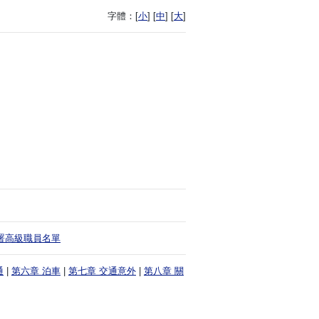
字體：
[
小
] [
中
] [
大
]
署高級職員名單
通
|
第六章 泊車
|
第七章 交通意外
|
第八章 關