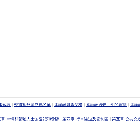
審裁處
|
交通審裁處成員名單
|
運輸署組織架構
|
運輸署過去十年的編制
|
運輸
三章 車輛和駕駛人士的登記和發牌
|
第四章 行車隧道及管制區
|
第五章 公共交