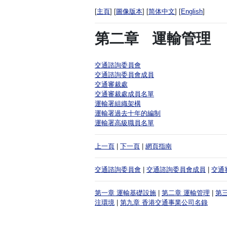
[
主頁
] [
圖像版本
] [
简体中文
] [
English
]
第二章
運輸管理
交通諮詢委員會
交通諮詢委員會成員
交通審裁處
交通審裁處成員名單
運輸署組織架構
運輸署過去十年的編制
運輸署高級職員名單
上一頁
|
下一頁
|
網頁指南
交通諮詢委員會
|
交通諮詢委員會成員
|
交通
第一章 運輸基礎設施
|
第二章 運輸管理
|
第
注環境
|
第九章 香港交通事業公司名錄