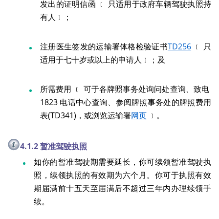
发出的证明信函 ﹝ 只适用于政府车辆驾驶执照持
有人﹞；
注册医生签发的运输署体格检验证书
TD256
﹝ 只
适用于七十岁或以上的申请人﹞；及
所需费用 ﹝ 可于各牌照事务处询问处查询、致电
1823 电话中心查询、参阅牌照事务处的牌照费用
表(TD341)，或浏览运输署
网页
﹞。
4.1.2
暂准驾驶执照
如你的暂准驾驶期需要延长，你可续领暂准驾驶执
照，续领执照的有效期为六个月。你可于执照有效
期届满前十五天至届满后不超过三年内办理续领手
续。