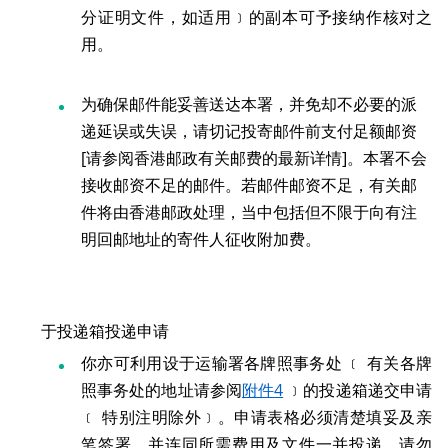
分证明文件，如适用﹞的副本可予接纳作核对之
用。
为确保邮件能妥善送达本署，并免却不必要的派
递延误或失误，请切记投寄邮件前支付足额邮资
[请参阅香港邮政有关邮费的最新详情]。本署不会
接收邮资不足的邮件。若邮件邮资不足，有关邮
件将由香港邮政处理，当中包括但不限于向有注
明回邮地址的寄件人征收附加费。
于投递箱投递申请
你亦可利用设于运输署各牌照事务处 ﹝ 有关各牌
照事务处的地址请参阅
附件
4
﹞的投递箱递交申请
﹝ 特别注明除外﹞。申请表格必须清楚填妥及亲
笔签署，并连同所需费用及文件一并投递。请勿