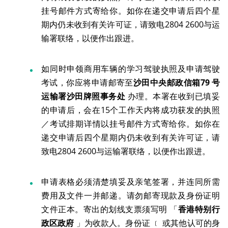
挂号邮件方式寄给你。如你在递交申请后四个星
期内仍未收到有关许可证，请致电2804 2600与运
输署联络，以便作出跟进。
如同时申领商用车辆的学习驾驶执照及申请驾驶
考试，你应将申请邮寄至
沙田中央邮政信箱
79
号
运输署沙田牌照事务处
办理。本署在收到已填妥
的申请后，会在15个工作天内将成功获发的执照
／考试排期详情以挂号邮件方式寄给你。如你在
递交申请后四个星期内仍未收到有关许可证，请
致电2804 2600与运输署联络，以便作出跟进。
申请表格必须清楚填妥及亲笔签署，并连同所需
费用及文件一并邮递。请勿邮寄现款及身份证明
文件正本。寄出的划线支票须写明 「
香港特别行
政区政府
」为收款人。身份证 ﹝ 或其他认可的身