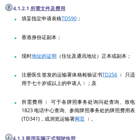
4.1.2.1
所需文件及费用
填妥指定申请表格
TD590
；
香港身份证副本；
现时
地址的证明
（住址及通讯地址）正本或副本；
注册医生签发的运输署体格检验证书
TD256
﹝ 只适
用于七十岁或以上的申请人﹞；及
所需费用 ﹝ 可于各牌照事务处询问处查询、致电
1823 电话中心查询、参阅牌照事务处的牌照费用表
(TD341)，或浏览运输署
网页
﹞。
4.1.3
商用车辆正式驾驶执照