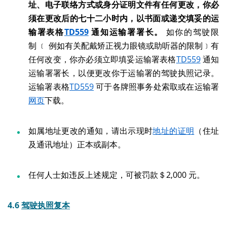
址
、电子联络方式
或身分证明文件有任何更改，你必
须在更改后的七十二小时内，以书面或递交填妥的运
输署表格
TD559
通知运输署署长。
如你的驾驶限
制 ﹝ 例如有关配戴矫正视力眼镜或助听器的限制﹞有
任何改变，你亦必须立即填妥运输署表格
TD559
通知
运输署署长，以便更改你于运输署的驾驶执照记录。
运输署表格
TD559
可于各牌照事务处索取或在运输署
网页
下载。
如属地址更改的通知，请出示现时
地址的证明
（住址
及通讯地址）正本或副本。
任何人士如违反上述规定，可被罚款＄2,000 元。
4.6
驾驶执照复本