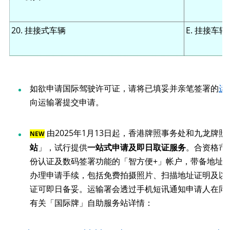
20. 挂接式车辆
E. 挂接车辆
如欲申请国际驾驶许可证，请将已填妥并亲笔签署的
运
向运输署提交申请。
由2025年1月13日起，香港牌照事务处和九龙牌
站
」，试行提供
一站式申请及即日取证服务
。合资格市
份认证及数码签署功能的「智方便+」帐户，带备地址
办理申请手续，包括免费拍摄照片、扫描地址证明及以
证可即日备妥。运输署会透过手机短讯通知申请人在同
有关「国际牌」自助服务站详情：