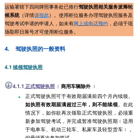
运输署辖下四间牌照事务处已推行
驾驶执照相关服务派筹轮
候系统
（详情
请按此
）。使用柜位服务办理驾驶执照服务及
驾驶考试申请的申请人，如未有
网上或电话预约
，必须于现
场取即日筹号才可使用柜位服务。
4. 驾驶执照的一般资料
4.1
续领驾驶执照
4.1.1
正式驾驶执照
﹝
商用车辆除外
﹞
正式驾驶执照可于有效期届满前四个月内续领。
如执照有效期届满超过三年，则不能续领
。在此
情况下，如你欲再次领取正式驾驶执照，必须重
新参加驾驶考试，并完成暂准驾驶执照期﹝适用
于电单车、机动三轮车、私家车及轻型货车﹞，
但毋须再次参加笔试。