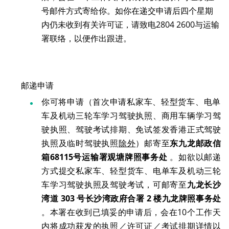
号邮件方式寄给你。如你在递交申请后四个星期
内仍未收到有关许可证，请致电2804 2600与运输
署联络，以便作出跟进。
邮递申请
你可将申请（首次申请私家车、轻型货车、电单
车及机动三轮车学习驾驶执照、商用车辆学习驾
驶执照、驾驶考试排期、免试签发香港正式驾驶
执照及临时驾驶执照
除外
）邮寄至
东九龙邮政信
箱
68115
号运输署观塘牌照事务处
。如欲以邮递
方式提交私家车、轻型货车、电单车及机动三轮
车学习驾驶执照及驾驶考试，可邮寄至
九龙长沙
湾道
303
号长沙湾政府合署
2
楼九龙牌照事务处
。本署在收到已填妥的申请后，会在10个工作天
内将成功获发的执照／许可证／考试排期详情以