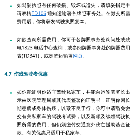
如驾驶执照有任何破损、毁坏或遗失，请填妥指定申
请表格
TD106
通知运输署各牌照事务处。在缴交所需
费用后，你将获发驾驶执照复本。
如欲查询所需费用，你可于各牌照事务处询问处或致
电1823 电话中心查询，或参阅牌照事务处的牌照费用
表(TD341)，或浏览运输署
网页
。
4.7
伤残驾驶者优惠
如你能证明你适宜驾驶私家车，并能向运输署署长出
示由医院管理局或其代表签署的证明书，证明你因长
期患病或身体伤残，以致不良于行，你可申请豁免缴
交有关私家车的驾驶考试费，以及新领及续领驾驶执
照所需的费用，但仍须缴付交通意外伤亡援助基金征
款。有关优惠只适用于私家车。