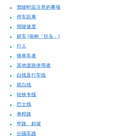
驾驶时应注意的事项
停车距离
驾驶速度
超车 (俗称「扒头」)
行人
骑单车者
其他道路使用者
白线及行车线
双白线
轻铁专线
巴士线
单程路
窄路、斜坡
分隔车路