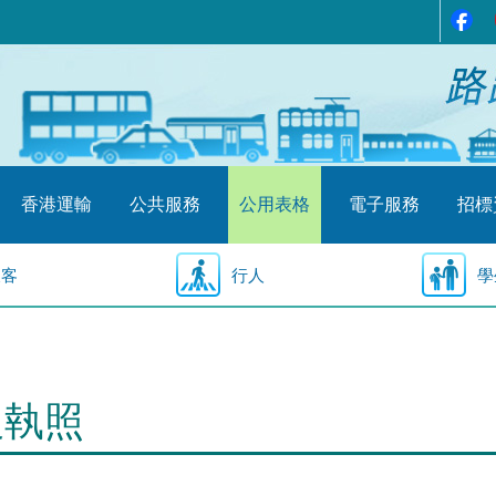
香港運輸
公共服務
公用表格
電子服務
招標
乘客
行人
學
駛執照