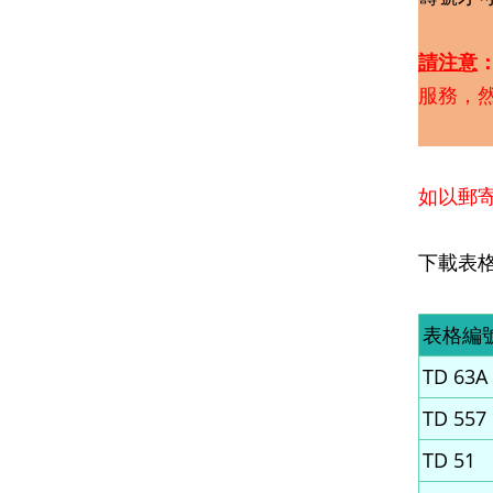
請
注意
服務，
如以郵
下載表
表格編
TD 63A
TD 557
TD 51