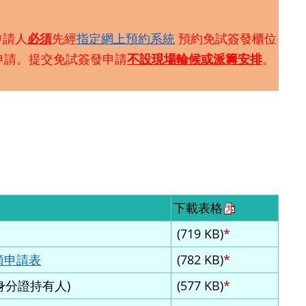
申請人
必須
先經
指定網上預約系統
預約免試簽發櫃位
申請。提交免試簽發申請
不設現場輪候或派籌安排
。
。
下載表格
(719 KB)
*
領申請表
(782 KB)
*
身分證持有人)
(577 KB)
*