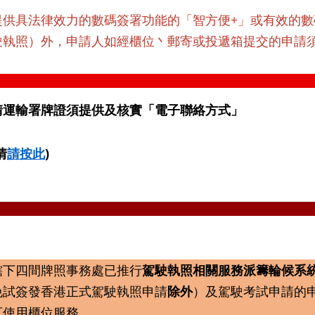
提供具法律效力的數碼簽署功能的「智方便+」或有效的
駛執照）外，申請人如經櫃位丶郵寄或投遞箱提交的申請
請運輸署牌證須提供及核實「電子聯絡方式」
情
請按此
)
轄下四間牌照事務處已推行
駕駛執照相關服務派籌輪候系
免試簽發香港正式駕駛執照申請
除外
）及駕駛考試申請的
可使用櫃位服務。