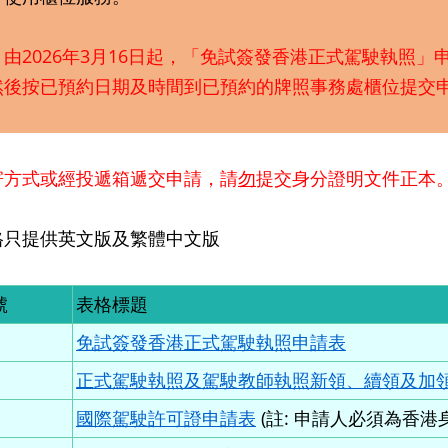
：
由2026年3月16日起，「免試簽發香港正式駕駛執照」
然後按已預約日期及時間到已預約的牌照事務處櫃位提交
寄方式或經投遞箱遞交申請，請
勿
提交身分證明文件正本
格只提供英文版及繁體中文版
號
表格標題
免試簽發香港正式駕駛執照申請表
正式駕駛執照及駕駛教師執照新領、續領及加
國際駕駛許可證申請表
(註: 申請人必須為香港