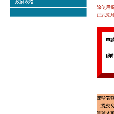
政府表格
除使用
正式駕
申
(詳
運輸署
（提交
籌號才