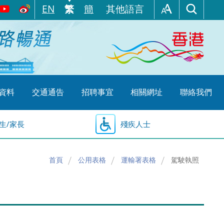
EN
繁
簡
其他語言
資料
交通通告
招聘事宜
相關網址
聯絡我們
生/家長
殘疾人士
首頁
公用表格
運輸署表格
駕駛執照