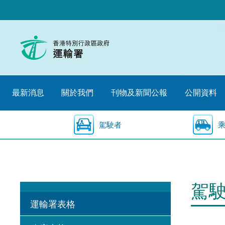
跳
至
內
容
的
開
始
最新消息
關於我們
刊物及新聞公報
公開資料
駕駛者
駕
運輸署表格