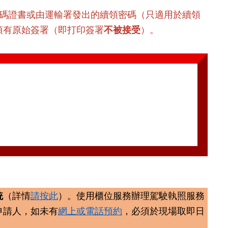
數碼證書或由運輸署發出的續領密碼（只適用於續領
須有原始簽署（即打印簽署
不
被接受
）。
統
（詳情
請按此
）。使用櫃位服務辦理駕駛執照服務
申請人，如未有
網上或電話預約
，必須於現場取即日