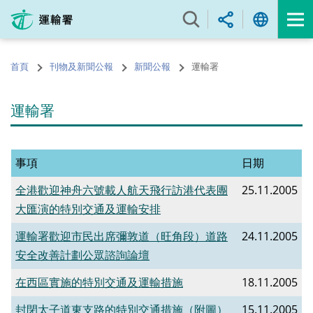
跳
至
內
容
首頁
刊物及新聞公報
新聞公報
運輸署
的
開
始
運輸署
事項
日期
全港歡迎神舟六號載人航天飛行訪港代表團
25.11.2005
大匯演的特別交通及運輸安排
運輸署歡迎市民出席彌敦道（旺角段）道路
24.11.2005
安全改善計劃公眾諮詢論壇
在西區實施的特別交通及運輸措施
18.11.2005
封閉太子道東支路的特別交通措施（附圖）
15.11.2005