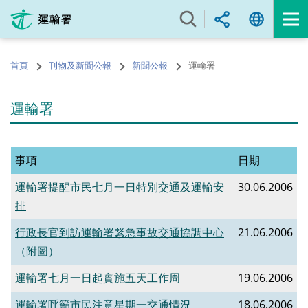
跳
至
內
容
首頁
刊物及新聞公報
新聞公報
運輸署
的
開
始
運輸署
事項
日期
運輸署提醒市民七月一日特別交通及運輸安
30.06.2006
排
行政長官到訪運輸署緊急事故交通協調中心
21.06.2006
（附圖）
運輸署七月一日起實施五天工作周
19.06.2006
運輸署呼籲市民注意星期一交通情況
18.06.2006