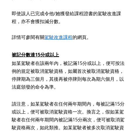
即使該人已完成令他/她獲發給課程證書的駕駛改進課
程，亦不會獲扣減分數。
詳情可參閱有關
駕駛改進課程
的網頁。
被記分數達15分或以上
如某
駕駛者
在該兩年內，被記滿15分或以上，便可按法
例的規定被取消駕駛資格，如屬首次被取消駕駛資格，
停牌期為三個月，其後再被停牌則每次為期六個月，以
法庭頒發的命令為準。
請注意，如某
駕駛者
在任何兩年期間內，每被記滿15分
或以上，便可被取消駕駛資格一次。換言之，假如某
駕
駛者
在任何兩年期間內被記滿15分兩次，便可被取消駕
駛資格兩次，如此類推。如某
駕駛者
被多次取消駕駛資