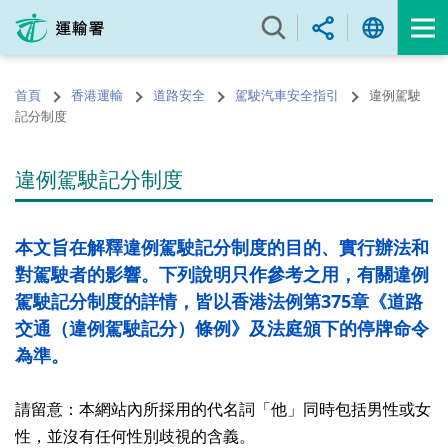
跳
至
內
容
首頁
香港運輸
道路安全
駕駛汽車安全指引
違例駕駛
的
記分制度
開
始
違例駕駛記分制度
本文旨在解釋違例駕駛記分制度的目的、實行辦法和
對駕駛者的影響。下列說明只作參考之用，有關違例
駕駛記分制度的詳情，皆以香港法例第375章《道路
交通（違例駕駛記分）條例》及法庭頒下的停牌命令
為準。
請留意：本網站內所採用的代名詞「他」同時包括男性或女
性，並沒有任何性別歧視的含義。