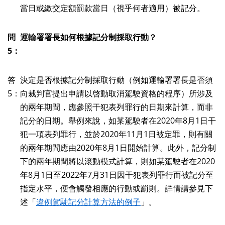
當日或繳交定額罰款當日（視乎何者適用）被記分。
問
運輸署署長如何根據記分制採取行動？
5：
答
決定是否根據記分制採取行動（例如運輸署署長是否須
5：
向裁判官提出申請以啓動取消駕駛資格的程序）所涉及
的兩年期間，應參照干犯表列罪行的日期來計算，而非
記分的日期。舉例來說，如某駕駛者在2020年8月1日干
犯一項表列罪行，並於2020年11月1日被定罪，則有關
的兩年期間應由2020年8月1日開始計算。此外，記分制
下的兩年期間將以滾動模式計算，則如某駕駛者在2020
年8月1日至2022年7月31日因干犯表列罪行而被記分至
指定水平，便會觸發相應的行動或罰則。詳情請參見下
述「
違例駕駛記分計算方法的例子
」。