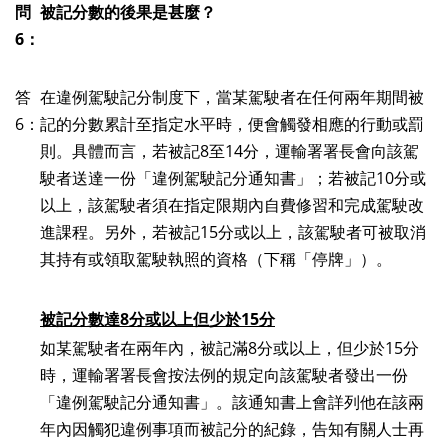
問
被記分數的後果是甚麼？
6：
答
在違例駕駛記分制度下，當某駕駛者在任何兩年期間被
6：
記的分數累計至指定水平時，便會觸發相應的行動或罰
則。具體而言，若被記8至14分，運輸署署長會向該駕
駛者送達一份
「
違例駕駛記分通知書
」
；若被記10分或
以上，該駕駛者須在指定限期內自費修習和完成駕駛改
進課程。另外，若被記15分或以上，該駕駛者可被取消
其持有或領取駕駛執照的資格（下稱「停牌」）。
被記分數達8分或以上但少於15分
如某駕駛者在兩年內，被記滿8分或以上，但少於15分
時，運輸署署長會按法例的規定向該駕駛者發出一份
「違例駕駛記分通知書」。該通知書上會詳列他在該兩
年內因觸犯違例事項而被記分的紀錄，告知有關人士再