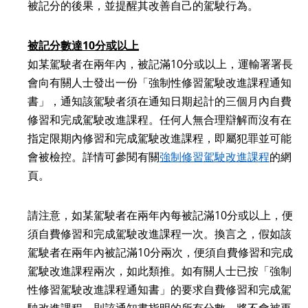
被記分的後果，並提醒其改善自己的駕駛行為。
被記分數達10分或以上
如某
駕駛者
在兩年內，被記滿10分或以上，運輸署署長
會向有關人士發出一份「強制性修習駕駛改進課程通知
書」，通知該
駕駛者
須在通知日期起計的三個月內自費
修習和完成
駕駛
改進課程。任何人無合理辯解而沒有在
指定限期內修習和完成
駕駛
改進課程，即屬犯罪並可能
會被檢控。詳情可參閱有關
強制修習駕駛改進課程
的網
頁。
請注意，如某
駕駛者
在兩年內每被記滿10分或以上，便
須自費修習和完成
駕駛
改進課程一次。換言之，假如該
駕駛者
在兩年內被記滿10分兩次，便須自費修習和完成
駕駛
改進課程兩次，如此類推。如有關人士已按「強制
性修習駕駛改進課程通知書」的要求自費修習和完成
駕