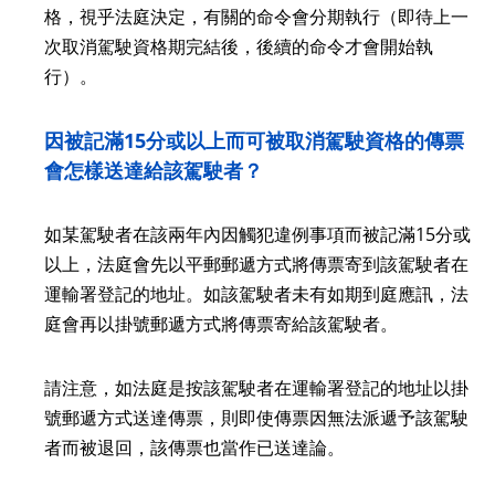
格，視乎法庭決定，有關的命令會分期執行（即待上一
次取消駕駛資格期完結後，後續的命令才會開始執
行）。
因被記滿15分或以上而可被取消駕駛資格的傳票
會怎樣送達給該
駕駛者
？
如某
駕駛者
在該兩年內因觸犯違例事項而被記滿15分或
以上，法庭會先以平郵郵遞方式將傳票寄到該
駕駛者
在
運輸署登記的地址。如該
駕駛者
未有如期到庭應訊，法
庭會再以掛號郵遞方式將傳票寄給該
駕駛者
。
請注意，如法庭是按該
駕駛者
在運輸署登記的地址以掛
號郵遞方式送達傳票，則即使傳票因無法派遞予該
駕駛
者
而被退回，該傳票也當作已送達論。