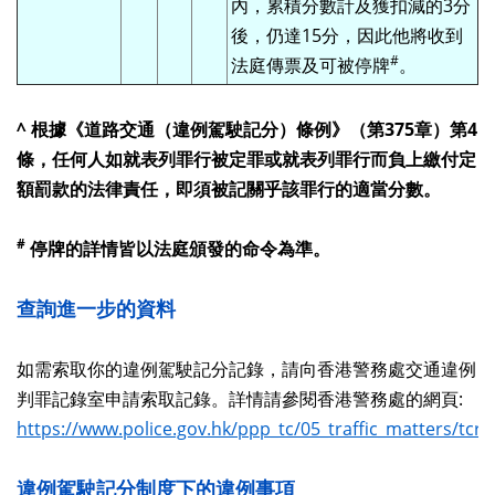
內，累積分數計及獲扣減的3分
後，仍達15分，因此他將收到
#
法庭傳票及可被停牌
。
^ 根據《道路交通（違例駕駛記分）條例》（第375章）第4
條，任何人如就表列罪行被定罪或就表列罪行而負上繳付定
額罰款的法律責任，即須被記關乎該罪行的適當分數。
#
停牌的詳情皆以法庭頒發的命令為準。
查詢進一步的資料
如需索取你的違例駕駛記分記錄，請向香港警務處交通違例
判罪記錄室申請索取記錄。詳情請參閱香港警務處的網頁:
https://www.police.gov.hk/ppp_tc/05_traffic_matters/tcr.
違例駕駛記分制度下的違例事項