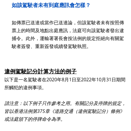
如該駕駛者未有到庭應訊會怎樣？
如傳票已送達或當作已送達論，但該駕駛者未有按照傳
票上的時間及地點出庭應訊，法庭可向該駕駛者發出逮
捕令。此外，運輸署署長會按法例的規定拒絕向有關駕
駛者簽發、重新簽發或續發駕駛執照。
違例駕駛記分計算方法的例子
以下是一名駕駛者在2020年8月1日至2022年10月31日期間
所觸犯的違例事項。
請注意：以下例子只作參考之用。有關記分及停牌的規定，
皆以香港法例第375章《道路交通（違例駕駛記分）條例》
或法庭頒下的停牌命令為準。