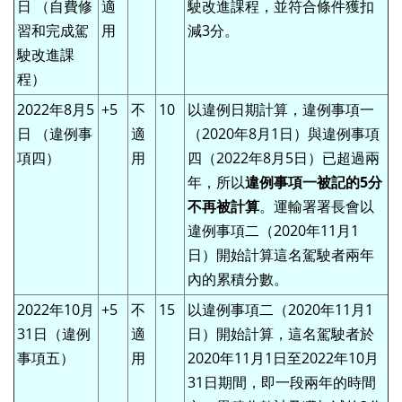
日 （自費修
適
駛改進課程，並符合條件獲扣
習和完成駕
用
減3分。
駛改進課
程）
2022年8月5
+5
不
10
以違例⽇期計算，違例事項一
日 （違例事
適
（2020年8月1日）與違例事項
項四）
用
四（2022年8月5日）已超過兩
年，所以
違例事項一被記的5分
不再被計算
。運輸署署長會以
違例事項二（2020年11月1
日）開始計算這名駕駛者兩年
內的累積分數。
2022年10月
+5
不
15
以違例事項二（2020年11月1
31日（違例
適
日）開始計算，這名駕駛者於
事項五）
用
2020年11月1日至2022年10月
31日期間，即一段兩年的時間