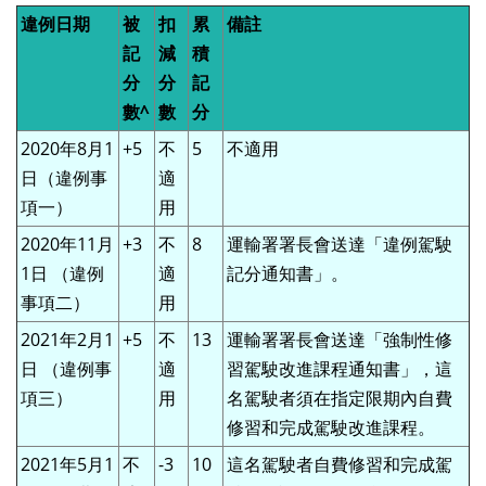
違例日期
被
扣
累
備註
記
減
積
分
分
記
數^
數
分
2020年8月1
+5
不
5
不適用
日（違例事
適
項一）
用
2020年11月
+3
不
8
運輸署署長會送達「違例駕駛
1日 （違例
適
記分通知書」。
事項二）
用
2021年2月1
+5
不
13
運輸署署長會送達「強制性修
日 （違例事
適
習駕駛改進課程通知書」，這
項三）
用
名駕駛者須在指定限期內自費
修習和完成駕駛改進課程。
2021年5月1
不
-3
10
這名駕駛者自費修習和完成駕