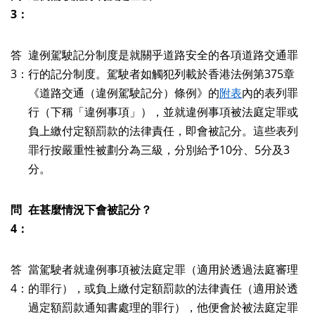
3：
答
違例駕駛記分制度是就關乎道路安全的各項道路交通罪
3：
行的記分制度。駕駛者如觸犯列載於香港法例第375章
《道路交通（違例駕駛記分）條例》的
附表
內的表列罪
行（下稱「違例事項」），並就違例事項被法庭定罪或
負上繳付定額罰款的法律責任，即會被記分。這些表列
罪行按嚴重性被劃分為三級，分別給予10分、5分及3
分。
問
在甚麼情況下會被記分？
4：
答
當駕駛者就違例事項被法庭定罪（適用於透過法庭審理
4：
的罪行），或負上繳付定額罰款的法律責任（適用於透
過定額罰款通知書處理的罪行），他便會於被法庭定罪