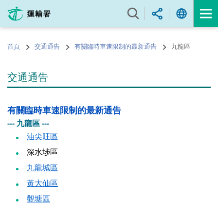
跳
至
內
容
首頁
交通通告
有關臨時車速限制的最新通告
九龍區
的
開
始
交通通告
有關臨時車速限制的最新通告
--- 九龍區 ---
油尖旺區
深水埗區
九龍城區
黃大仙區
觀塘區