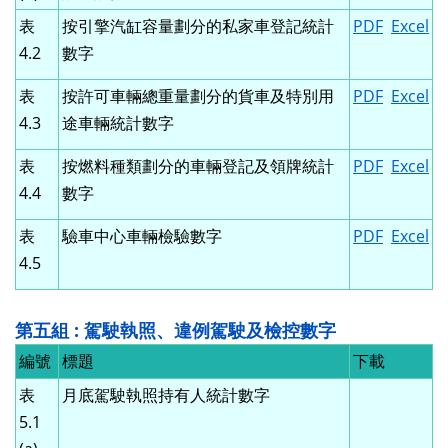
表
按引擎汽缸容量劃分的私家車登記統計
PDF
Excel
4.2
數字
表
按許可車輛總重量劃分的貨車及特別用
PDF
Excel
4.3
途車輛統計數字
表
按燃料種類劃分的車輛登記及領牌統計
PDF
Excel
4.4
數字
表
驗車中心車輛檢驗數字
PDF
Excel
4.5
第五組 : 駕駛執照、違例駕駛及檢控數字
編號
標題
下載
表
月底駕駛執照持有人統計數字
5.1