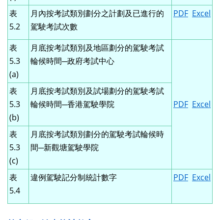
表
月內按考試類別劃分之計劃及已進行的
PDF
Excel
5.2
駕駛考試次數
表
月底按考試類別及地區劃分的駕駛考試
5.3
輪候時間─政府考試中心
(a)
表
月底按考試類別及試場劃分的駕駛考試
5.3
輪候時間─香港駕駛學院
PDF
Excel
(b)
表
月底按考試類別劃分的駕駛考試輪候時
5.3
間─新觀塘駕駛學院
(c)
表
違例駕駛記分制統計數字
PDF
Excel
5.4