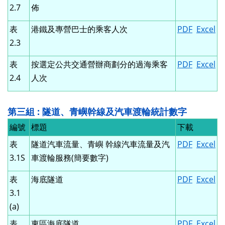
2.7
佈
表
港鐵及專營巴士的乘客人次
PDF
Excel
2.3
表
按選定公共交通營辦商劃分的過海乘客
PDF
Excel
2.4
人次
第三組 : 隧道、青嶼幹線及汽車渡輪統計數字
編號
標題
下載
表
隧道汽車流量、青嶼 幹線汽車流量及汽
PDF
Excel
3.1S
車渡輪服務(簡要數字)
表
海底隧道
PDF
Excel
3.1
(a)
表
東區海底隧道
PDF
Excel