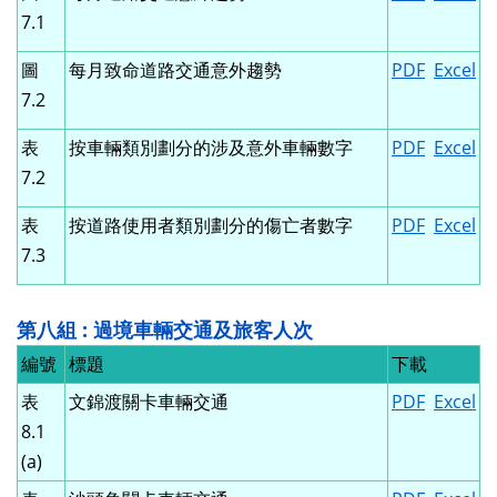
7.1
圖
每月致命道路交通意外趨勢
PDF
Excel
7.2
表
按車輛類別劃分的涉及意外車輛數字
PDF
Excel
7.2
表
按道路使用者類別劃分的傷亡者數字
PDF
Excel
7.3
第八組 : 過境車輛交通及旅客人次
編號
標題
下載
表
文錦渡關卡車輛交通
PDF
Excel
8.1
(a)