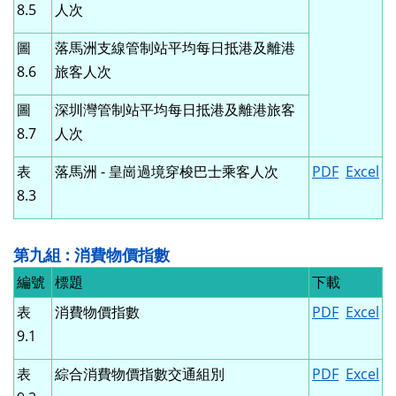
8.5
人次
圖
落馬洲支線管制站平均每日抵港及離港
8.6
旅客人次
圖
深圳灣管制站平均每日抵港及離港旅客
8.7
人次
表
落馬洲 - 皇崗過境穿梭巴士乘客人次
PDF
Excel
8.3
第九組 : 消費物價指數
編號
標題
下載
表
消費物價指數
PDF
Excel
9.1
表
綜合消費物價指數交通組別
PDF
Excel