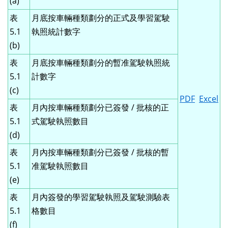
(a)
表
月底按車輛種類劃分的正式及學習駕駛
5.1
執照統計數字
(b)
表
月底按車輛種類劃分的暫准駕駛執照統
5.1
計數字
(c)
PDF
Excel
表
月內按車輛種類劃分已簽發 / 批核的正
5.1
式駕駛執照數目
(d)
表
月內按車輛種類劃分已簽發 / 批核的暫
5.1
准駕駛執照數目
(e)
表
月內簽發的學習駕駛執照及駕駛測驗表
5.1
格數目
(f)