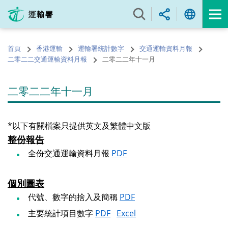
跳
至
內
容
首頁
香港運輸
運輸署統計數字
交通運輸資料月報
的
二零二二交通運輸資料月報
二零二二年十一月
開
始
二零二二年十一月
*以下有關檔案只提供英文及繁體中文版
整份報告
全份交通運輸資料月報
PDF
個別圖表
代號、數字的捨入及簡稱
PDF
主要統計項目數字
PDF
Excel