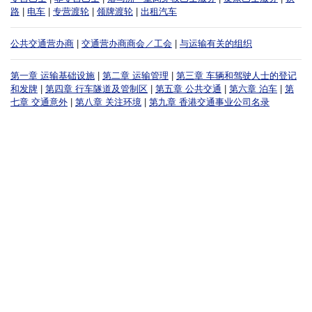
路
|
电车
|
专营渡轮
|
领牌渡轮
|
出租汽车
公共交通营办商
|
交通营办商商会／工会
|
与运输有关的组织
第一章 运输基础设施
|
第二章 运输管理
|
第三章 车辆和驾驶人士的登记
和发牌
|
第四章 行车隧道及管制区
|
第五章 公共交通
|
第六章 泊车
|
第
七章 交通意外
|
第八章 关注环境
|
第九章 香港交通事业公司名录