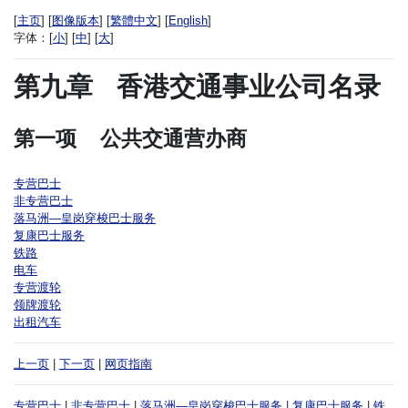
[
主页
] [
图像版本
] [
繁體中文
] [
English
]
字体：
[
小
] [
中
] [
大
]
第九章
香港交通事业公司名录
第一项
公共交通营办商
专营巴士
非专营巴士
落马洲—皇岗穿梭巴士服务
复康巴士服务
铁路
电车
专营渡轮
领牌渡轮
出租汽车
上一页
|
下一页
|
网页指南
专营巴士
|
非专营巴士
|
落马洲—皇岗穿梭巴士服务
|
复康巴士服务
|
铁