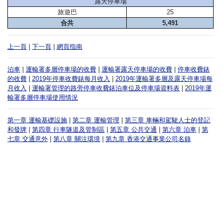
露天停車場
旅遊巴
25
合共
5,491
上一頁
|
下一頁
|
網頁指南
泊車
|
運輸署多層停車場的收費
|
運輸署露天停車場的收費
|
停車收費錶
的收費
|
2019年停車收費錶每月收入
|
2019年運輸署多層及露天停車場每
月收入
|
運輸署管理的路旁停車收費錶泊車位及停車場資料表
|
2019年運
輸署多層停車場使用情況
第一章 運輸基礎設施
|
第二章 運輸管理
|
第三章 車輛和駕駛人士的登記
和發牌
|
第四章 行車隧道及管制區
|
第五章 公共交通
|
第六章 泊車
|
第
七章 交通意外
|
第八章 關注環境
|
第九章 香港交通事業公司名錄