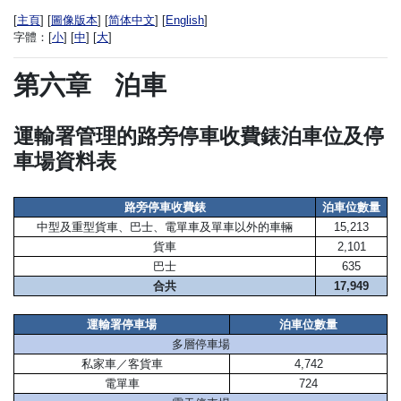
[
主頁
] [
圖像版本
] [
简体中文
] [
English
]
字體：
[
小
] [
中
] [
大
]
第六章
泊車
運輸署管理的路旁停車收費錶泊車位及停
車場資料表
路旁停車收費錶
泊車位數量
中型及重型貨車、巴士、電單車及單車以外的車輛
15,213
貨車
2,101
巴士
635
合共
17,949
運輸署停車場
泊車位數量
多層停車場
私家車／客貨車
4,742
電單車
724