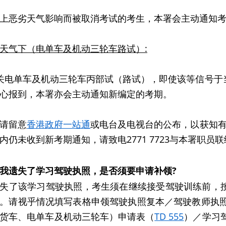
上恶劣天气影响而被取消考试的考生，本署会主动通知
天气下（电单车及机动三轮车路试）:
关电单车及机动三轮车丙部试（路试），即使该等信号于
心报到，本署亦会主动通知新编定的考期。
请留意
香港政府一站通
或电台及电视台的公布，以获知有
内仍未收到新考期通知，请致电2771 7723与本署职员
我遗失了学习驾驶执照，是否须要申请补领?
失了该学习驾驶执照，考生须在继续接受驾驶训练前，
。请视乎情况填写表格申领驾驶执照复本／驾驶教师执
货车、电单车及机动三轮车）申请表（
TD 555
）／学习