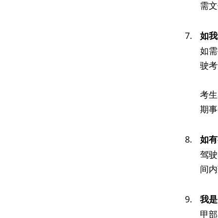
需文
7.
如我
如需
驶考
考生
期事
8.
如有
驾驶
间内
9.
我是
甲部