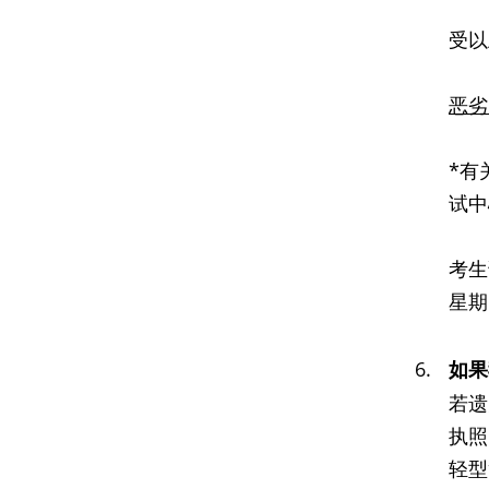
受以
恶劣
*有
试中
考生
星期
6.
如果
若遗
执照
轻型