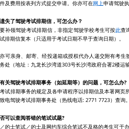
件及费用按表列方式提交申请。你亦可在
网上
申请驾驶
遗失了驾驶考试排期信，可怎么办？
要补领驾驶考试排期信，非指定驾驶学校考生可按
此
查
试排期信复本（只适用于考试日期不早于查询日期）。
亦可亲身、邮寄、经投递箱或授权代办人递交附有考生
务处（地址：九龙长沙湾道303号长沙湾政府合署2楼运
有关驾驶考试排期事务（如延期等）的问题，可怎么办?
考试排期事务的规定及各申请程序以排期信及本署网页所
致电驾驶考试排期事务处（热线电话: 2771 7723）查询
否可以查阅答错的笔试试题?
／的士笔试／的士及网约车综合笔试不及格的考生可于办