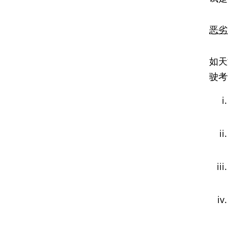
恶劣
如天
驶考