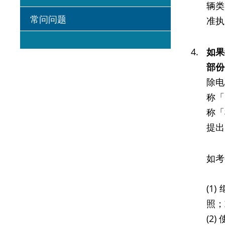
辆类
常问问题
准执
4.
如果
部份
除电
称「
称「
提出
如考
(1
照；
(2