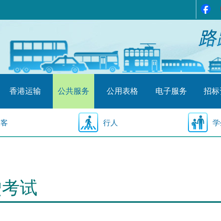
香港运输
公共服务
公用表格
电子服务
招标
乘客
行人
学
驶考试