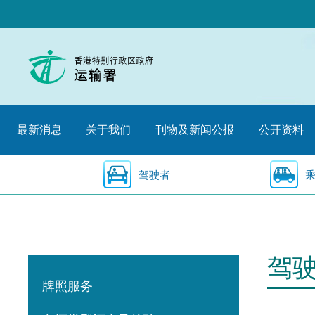
跳
至
内
容
的
开
始
最新消息
关于我们
刊物及新闻公报
公开资料
驾驶者
驾
牌照服务