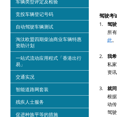
车辆类型评定及检验
竞投车辆登记号码
驾驶考
1.
驾驶
自动驾驶车辆测试
所
淘汰欧盟四期柴油商业车辆特惠
此
。
资助计划
2.
我希
一站式流动应用程式「香港出行
易」
私家
资讯
交通实况
3.
就同
智能道路网套装
根据
残疾人士服务
动传
驾驶
促进种族平等的措施