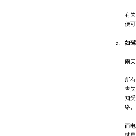
有关
便可
5.
如驾
雨天
所有
告失
知受
络。
而电
试是