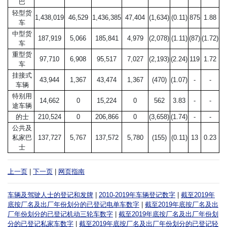
巴
轻型货
1,438,019
46,529
1,436,385
47,404
(1,634)
(0.11)
875
1.88
车
中型货
187,919
5,066
185,841
4,979
(2,078)
(1.11)
(87)
(1.72)
车
重型货
97,710
6,908
95,517
7,027
(2,193)
(2.24)
119
1.72
车
挂接式
43,944
1,367
43,474
1,367
(470)
(1.07)
-
-
车辆
特别用
14,662
0
15,224
0
562
3.83
-
-
途车辆
的士
210,524
0
206,866
0
(3,658)
(1.74)
-
-
公共及
私家巴
137,727
5,767
137,572
5,780
(155)
(0.11)
13
0.23
士
上一页
|
下一页
|
网页指南
车辆及驾驶人士的登记和发牌
|
2010-2019年车辆登记数字
|
截至2019年
底按厂名及出厂年份划分的已登记电单车数字
|
截至2019年底按厂名及出
厂年份划分的已登记机动三轮车数字
|
截至2019年底按厂名及出厂年份划
分的已登记私家车数字
|
截至2019年底按厂名及出厂年份划分的已登记轻