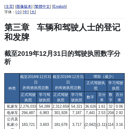
[
主页
] [
图像版本
] [
繁體中文
] [
English
]
字体：
[
小
] [
中
] [
大
]
第三章
车辆和驾驶人士的登记
和发牌
截至2019年12月31日的驾驶执照数字分
析
增加（减少）
截至2018年12月31
截至2019年12月31
日
日
正式驾驶执
学习驾驶
的有效执照总数
的有效执照总数
种类
照
执照
正式驾驶
学习驾
正式驾驶
学习驾
百分
数
百分
数字
执照
驶执照
执照
驶执照
率
字
率
私家车
2,276,033
54,289
2,312,659
54,321
36,626
1.61
32
0.06
电单车
294,487
6,983
301,928
7,187
7,441
2.53
204
2.92
公共及
私家小
183,721
3,603
181,679
3,717
(2,042)
(1.11)
114
3.16