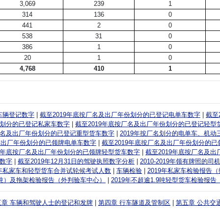
3,069
239
1
314
136
0
441
2
0
538
31
0
386
1
0
20
1
0
4,768
410
1
9年车辆登记数字
|
截至2019年底按厂名及出厂年份划分的已登记电单车数字
|
截至
份划分的已登记私家车数字
|
截至2019年底按厂名及出厂年份划分的已登记轻型
按厂名及出厂年份划分的已登记重型货车数字
|
2019年按厂名划分的电单车、机
名及出厂年份划分的已领牌电单车数字
|
截至2019年底按厂名及出厂年份划分的
19年底按厂名及出厂年份划分的已领牌轻型货车数字
|
截至2019年底按厂名及
数字
|
截至2019年12月31日的驾驶执照数字分析
|
2010-2019年领有牌照
019年私家车和轻型货车合并试轮候考试人数
|
车辆检验
|
2019年私家车检验报告
6公吨）及拖架检验报告（外判验车中心）
|
2019年不超逾1.9吨轻型货车检验报
三章 车辆和驾驶人士的登记和发牌
|
第四章 行车隧道及管制区
|
第五章 公共交