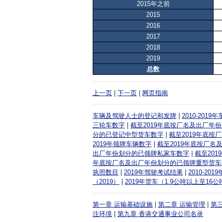
2015年之前
2015
2016
2017
2018
2019
总数
上一页
|
下一页
|
网页指南
车辆及驾驶人士的登记和发牌
|
2010-201
三轮车数字
|
截至2019年底按厂名及出厂年
分的已登记中型货车数字
|
截至2019年底
2019年领牌车辆数字
|
截至2019年底按厂
出厂年份划分的已领牌私家车数字
|
截至20
年底按厂名及出厂年份划分的已领牌重型货车
执照数目
|
2019年驾驶考试结果
|
2010-2
（2019）
|
2019年货车（1.9公吨以上至1
第一章 运输基础设施
|
第二章 运输管理
|
第
注环境
|
第九章 香港交通事业公司名录