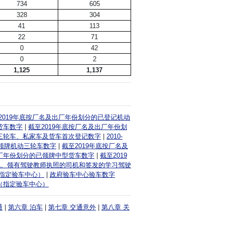
734
605
328
304
41
113
22
71
0
42
0
2
1,125
1,137
2019年底按厂名及出厂年份划分的已登记机动
货车数字
|
截至2019年底按厂名及出厂年份划
动三轮车、私家车及货车首次登记数字
|
2010-
已领牌机动三轮车数字
|
截至2019年底按厂名及
出厂年份划分的已领牌中型货车数字
|
截至2019
的司机、领有驾驶教师执照的司机和签发的学习驾驶
（指定验车中心）
|
政府验车中心验车数字
告（指定验车中心）
通
|
第六章 泊车
|
第七章 交通意外
|
第八章 关