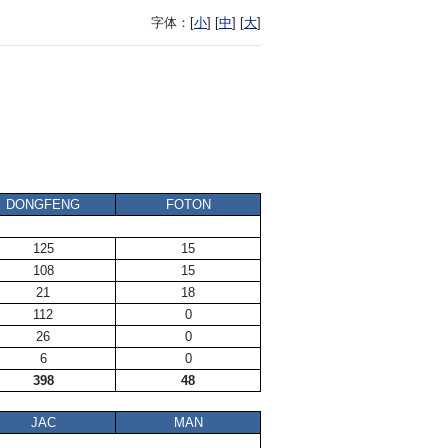
字体：
[
小
] [
中
] [
大
]
DONGFENG
FOTON
125
15
108
15
21
18
112
0
26
0
6
0
398
48
JAC
MAN