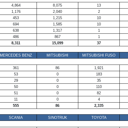
4,864
8,075
13
1,176
2,040
2
453
1,215
10
694
1,585
10
638
1,317
1
486
867
1
8,311
15,099
37
MERCEDES BENZ
MITSUBISHI
MITSUBISHI FUSO
361
86
1,921
53
0
183
29
0
35
50
0
110
51
0
82
11
0
4
555
86
2,335
SCANIA
SINOTRUK
TOYOTA