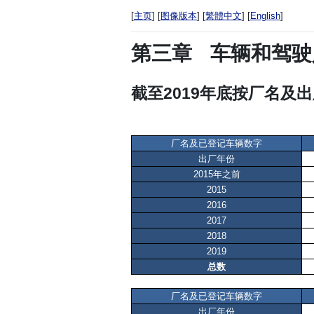
[
主页
] [
图像版本
] [
繁體中文
] [
English
]
第三章
车辆和驾驶
截至2019年底按厂名及
厂名及已登记车辆数字
出厂年份
2015年之前
2015
2016
2017
2018
2019
总数
厂名及已登记车辆数字
出厂年份