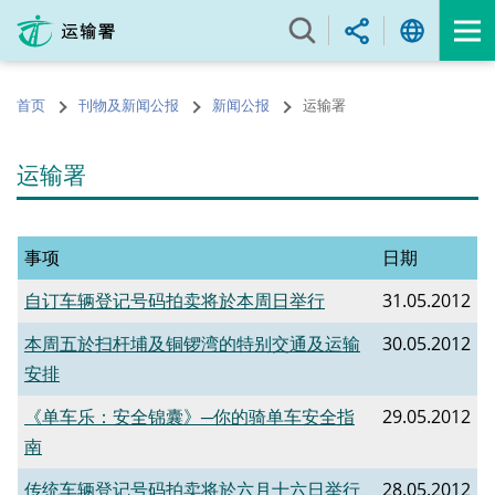
跳
至
内
容
首页
刊物及新闻公报
新闻公报
运输署
的
开
始
运输署
事项
日期
自订车辆登记号码拍卖将於本周日举行
31.05.2012
本周五於扫杆埔及铜锣湾的特别交通及运输
30.05.2012
安排
《单车乐：安全锦囊》─你的骑单车安全指
29.05.2012
南
传统车辆登记号码拍卖将於六月十六日举行
28.05.2012