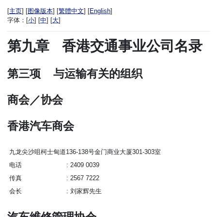
[
主页
] [
图像版本
] [
繁體中文
] [
English
]
字体：
[
小
] [
中
] [
大
]
第九章
香港交通事业公司名录
第三项
与运输有关的组织
商会／协会
香港汽车商会
九龙尖沙咀柯士甸道136-138号金门商业大厦301-303室
电话
2409 0039
传真
2567 7222
会长
刘家辉先生