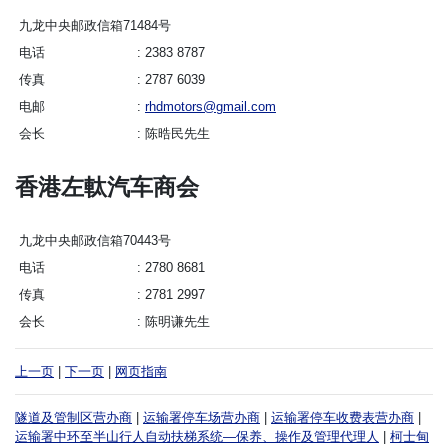
九龙中央邮政信箱71484号
电话
2383 8787
传真
2787 6039
电邮
rhdmotors@gmail.com
会长
陈晧民先生
香港左軚汽车商会
九龙中央邮政信箱70443号
电话
2780 8681
传真
2781 2997
会长
陈明谦先生
上一页
|
下一页
|
网页指南
隧道及管制区营办商
|
运输署停车场营办商
|
运输署停车收费表营办商
|
运输署中环至半山行人自动扶梯系统—保养、操作及管理代理人
|
柯士甸