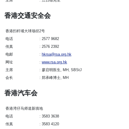
主席
江日雄先生
香港交通安全会
香港扫杆埔大球场径2号
电话
2577 9682
传真
2576 2392
电邮
hkrsa@rsa.org.hk
网址
www.rsa.org.hk
主席
廖启明医生, MH, SBStJ
会长
郑承峰博士, MH
香港汽车会
香港湾仔马师道新填地
电话
3583 3638
传真
3583 4120