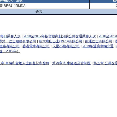
車輛款式 / 型號
載
菱 BE641JRMDA
合共
平均每日乘客人次
|
2010至2019年按營辦商劃分的公共交通乘客人次
|
2010至2
界第一巴士服務有限公司
|
新大嶼山巴士(1973)有限公司
|
龍運巴士有限公司
|
鐵路有限公司
|
香港電車有限公司
|
天星小輪有限公司
|
2019年過境車輛交通
|
（2019年）
三章 車輛和駕駛人士的登記和發牌
|
第四章 行車隧道及管制區
|
第五章 公共交