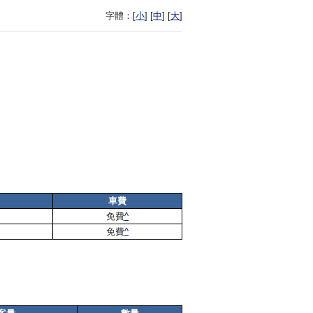
字體：
[
小
] [
中
] [
大
]
車費
免費
^
免費
^