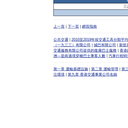
三
上一頁
|
下一頁
|
網頁指南
公共交通
|
2010至2019年按交通工具分類
（一九三三）有限公司
|
城巴有限公司
|
新世
交通服務有限公司提供的復康巴士服務
|
香港
洲—皇崗過境穿梭巴士乘客人數
|
汽車行程時速
第一章 運輸基礎設施
|
第二章 運輸管理
|
第
注環境
|
第九章 香港交通事業公司名錄