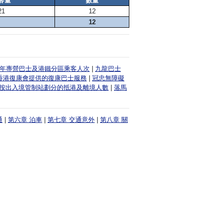
客量
數量
21
12
12
019年專營巴士及港鐵分區乘客人次
|
九龍巴士
香港復康會提供的復康巴士服務
|
冠忠無障礙
按出入境管制站劃分的抵港及離境人數
|
落馬
通
|
第六章 泊車
|
第七章 交通意外
|
第八章 關