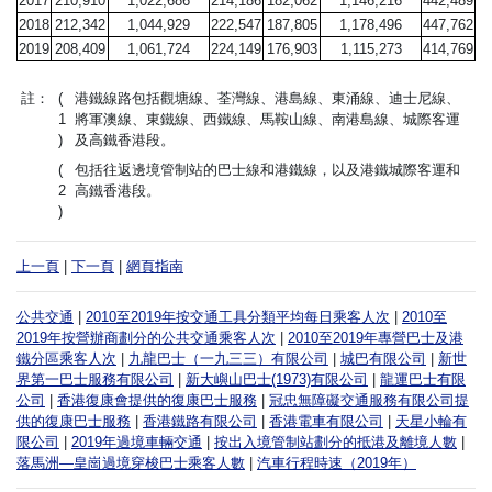
2017
210,910
1,022,686
214,186
182,062
1,146,216
442,489
2018
212,342
1,044,929
222,547
187,805
1,178,496
447,762
2019
208,409
1,061,724
224,149
176,903
1,115,273
414,769
註：
(
港鐵線路包括觀塘線、荃灣線、港島線、東涌線、迪士尼線、
1
將軍澳線、東鐵線、西鐵線、馬鞍山線、南港島線、城際客運
)
及高鐵香港段。
(
包括往返邊境管制站的巴士線和港鐵線，以及港鐵城際客運和
2
高鐵香港段。
)
上一頁
|
下一頁
|
網頁指南
公共交通
|
2010至2019年按交通工具分類平均每日乘客人次
|
2010至
2019年按營辦商劃分的公共交通乘客人次
|
2010至2019年專營巴士及港
鐵分區乘客人次
|
九龍巴士（一九三三）有限公司
|
城巴有限公司
|
新世
界第一巴士服務有限公司
|
新大嶼山巴士(1973)有限公司
|
龍運巴士有限
公司
|
香港復康會提供的復康巴士服務
|
冠忠無障礙交通服務有限公司提
供的復康巴士服務
|
香港鐵路有限公司
|
香港電車有限公司
|
天星小輪有
限公司
|
2019年過境車輛交通
|
按出入境管制站劃分的抵港及離境人數
|
落馬洲—皇崗過境穿梭巴士乘客人數
|
汽車行程時速（2019年）